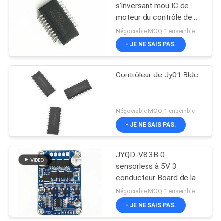
s'inversant mou IC de
moteur du contrôle de
phase de V JY02A BLDC
Négociable MOQ:1 ensemble
- JE NE SAIS PAS.
Contrôleur de Jy01 Bldc
Négociable MOQ:1 ensemble
- JE NE SAIS PAS.
JYQD-V8.3B 0
sensorless à 5V 3
conducteur Board de la
phase 150w BLDC
Négociable MOQ:1 ensemble
- JE NE SAIS PAS.