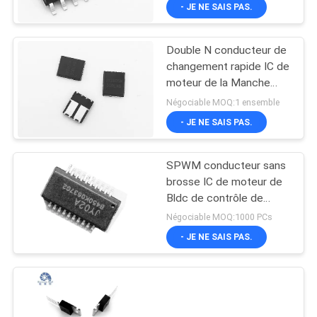
boucle
VISITE
- JE NE SAIS PAS.
D'USINE
Double N conducteur de
changement rapide IC de
CONTRÔLE
moteur de la Manche
DE
BLDC de corps de la
Négociable MOQ:1 ensemble
récupération inverse
LA
- JE NE SAIS PAS.
QUALITÉ
SPWM conducteur sans
brosse IC de moteur de
CONTACT
Bldc de contrôle de
vitesse de Sensorless de
Négociable MOQ:1000 PCs
3 phases
NOUVELLES
- JE NE SAIS PAS.
TOUS
LES