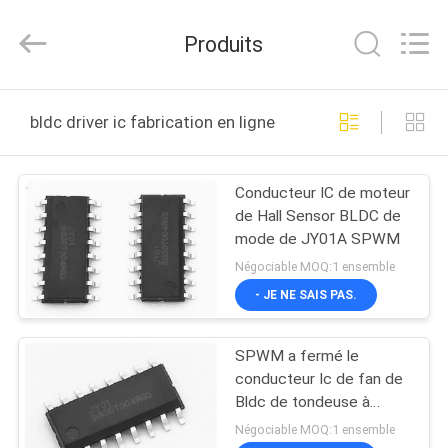
Changzhou
Bextreme
Shell
Produits
Motor
Technology
Co.,Ltd.
All
Rights
APERÇU
Reserved.
bldc driver ic fabrication en ligne
PRODUITS
Conducteur IC de moteur
de Hall Sensor BLDC de
VIDÉOS
mode de JY01A SPWM
Négociable MOQ:1 ensemble
A
- JE NE SAIS PAS.
PROPOS
SPWM a fermé le
DE
conducteur Ic de fan de
NOUS
Bldc de tondeuse à
gazon de pompe de
Négociable MOQ:1 ensemble