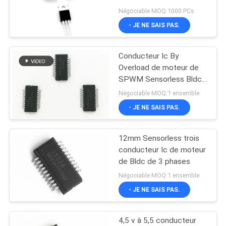
CAS
Négociable MOQ:1000 PCs
- JE NE SAIS PAS.
DEMANDE
Conducteur Ic By
DE
Overload de moteur de
SOUMISSION
SPWM Sensorless Bldc
bloquant la protection
Négociable MOQ:1 ensemble
- JE NE SAIS PAS.
PLAN
DU
12mm Sensorless trois
SITE
conducteur Ic de moteur
de Bldc de 3 phases
POLITIQUE
Négociable MOQ:1 ensemble
- JE NE SAIS PAS.
DE
CONFIDENTIALITÉ
4,5 v à 5,5 conducteur