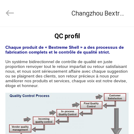
Changzhou
Bextreme
Shell
Changzhou Bextreme Shell Motor Technology Co.,Ltd Contrôle de la qualité
Motor
Technology
Co.,Ltd.
All
Rights
APERÇU
Reserved.
QC profil
Chaque produit de « Bextreme Shell » a des processus de
PRODUITS
fabrication complets et le contrôle de qualité strict.
Un système bidirectionnel de contrôle de qualité en juste
proportion renvoyer tout le retour imparfait ou retour satisfaisant
VIDÉOS
nous, et nous sont sérieusement affaire avec chaque suggestion
ou se plaignent des clients, son retour précieux à nous pour
améliorer nos produits et services, chaque voix est notre devise,
éloge et honneur.
A
PROPOS
DE
NOUS