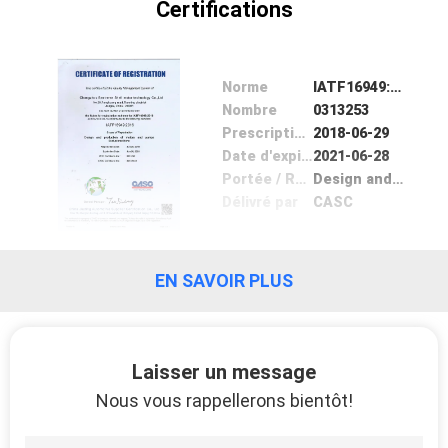
Certifications
Norme
IATF16949:2016
Nombre
0313253
Prescription Date
2018-06-29
Date d'expiration
2021-06-28
Portée / Range
Design and production of motors and pumps
Délivré par
CASC
EN SAVOIR PLUS
Laisser un message
Nous vous rappellerons bientôt!