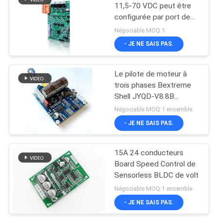
11,5-70 VDC peut être
configurée par port de
57
série
Négociable MOQ:1
Moteur sans brosse
- JE NE SAIS PAS.
de C.C
Le pilote de moteur à
trois phases Bextreme
Shell JYQD-V8.8B
110VAC / 220VAC
Négociable MOQ:1 ensemble
- JE NE SAIS PAS.
12
Déclencheur linéaire
15A 24 conducteurs
Board Speed Control de
électrique
Sensorless BLDC de volt
Négociable MOQ:1 ensemble
- JE NE SAIS PAS.