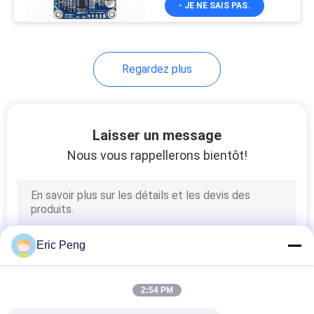
- JE NE SAIS PAS.
4
Pompe à eau à
moteur électrique
Regardez plus
Laisser un message
Nous vous rappellerons bientôt!
7
Pompes de
refroidissement par
immersion
Eric Peng
2:54 PM
56