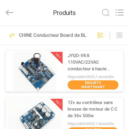
Changzhou
Bextreme
Shell
Produits
Motor
Technology
Co.,Ltd.
All
Rights
APERÇU
191
Reserved.
CHINE Conducteur Board de BLDC
Conducteur Board
PRODUITS
de BLDC
HOT
JYQD-V8.8
110VAC/22VAC
VIDÉOS
conducteur à haute
tension de moteur de
Négociable MOQ:1 ensemble
l'entrée BLDC
ENQUÊTE
A
MAINTENANT
36
PROPOS
Conducteur IC de
HOT
12v au contrôleur sans
DE
brosse de moteur de C.C
NOUS
moteur de BLDC
de 36v 500w
Négociable MOQ:1 ensemble