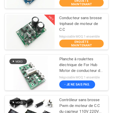
ENQUÊTE
VISITE
MAINTENANT
D'USINE
HOT
Conducteur sans brosse
24
triphasé de moteur de
CONTRÔLE
C.C
conducteur de
DE
Négociable MOQ:1 ensemble
moteur de bldc de 3
ENQUÊTE
LA
MAINTENANT
phases
QUALITÉ
Planche à roulettes
électrique de For Hub
CONTACT
Motor de conducteur de
126
moteur de JYQD YL02D
Négociable MOQ:1 ensemble
500w 24v Bldc
Pompe à eau des
NOUVELLES
- JE NE SAIS PAS.
véhicules à moteur
Contrôleur sans brosse
TOUS
Pwm de moteur de C.C
LES
du capteur 110V 220V