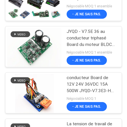
12V 24v de Hall
CAS
Négociable MOQ:1 ensemble
- JE NE SAIS PAS.
24
DEMANDE
Fan centrifuge de
JYQD - V7.5E 36 au
DE
conducteur triphasé
BLDC
SOUMISSION
Board du moteur BLDC
du transistor MOSFET
Négociable MOQ:1 ensemble
72VDC
- JE NE SAIS PAS.
PLAN
DU
conducteur Board de
65
SITE
12V 24V 36VDC 15A
Pompe à eau de
500W JYQD-V7.3E3-H
BLDC
POLITIQUE
Négociable MOQ:1
BLDC
- JE NE SAIS PAS.
DE
CONFIDENTIALITÉ
La tension de travail de