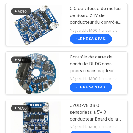
C.C de vitesse de moteur
14
de Board 24V de
Alimentation
conducteur du contrôleur
BLDC de contrôle
Négociable MOQ:1 ensemble
d'énergie de lampe
d'induction
- JE NE SAIS PAS.
de deutérium
Contrôle de carte de
conduite BLDC sans
pinceau sans capteur
31
JYQD-V8.6 haute tension
Négociable MOQ:1 ensemble
Pompe de liquide de
- JE NE SAIS PAS.
refroidissement
JYQD-V8.3B 0
électrique
sensorless à 5V 3
conducteur Board de la
phase 150w BLDC
Négociable MOQ:1 ensemble