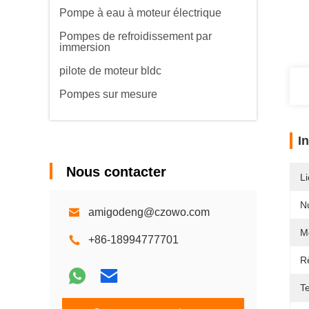
Pompe à eau à moteur électrique
Pompes de refroidissement par
immersion
pilote de moteur bldc
Pompes sur mesure
I
Nous contacter
Li
N
amigodeng@czowo.com
M
+86-18994777701
R
T