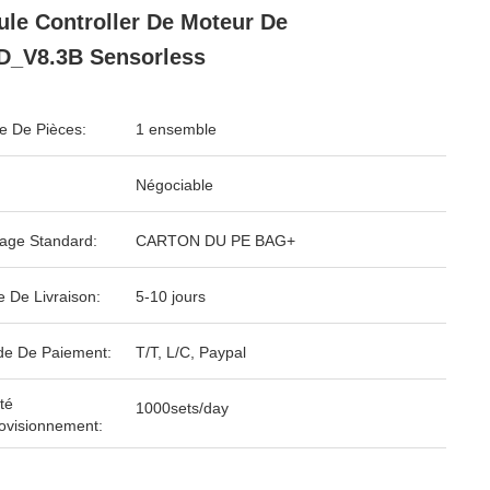
le Controller De Moteur De
D_V8.3B Sensorless
 De Pièces:
1 ensemble
Négociable
age Standard:
CARTON DU PE BAG+
e De Livraison:
5-10 jours
e De Paiement:
T/T, L/C, Paypal
té
1000sets/day
ovisionnement: