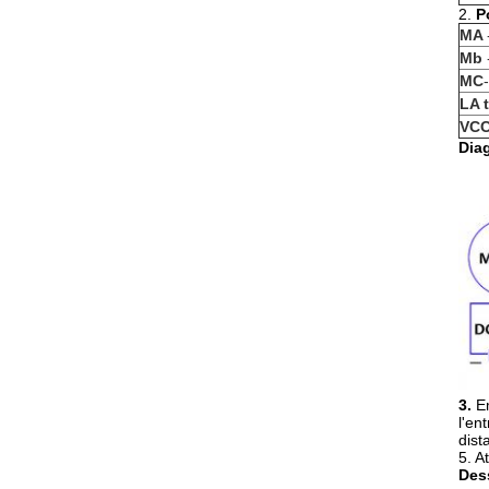
2.
P
MA
Mb
MC
LA t
VC
Dia
3.
E
l'en
dist
5. A
Des