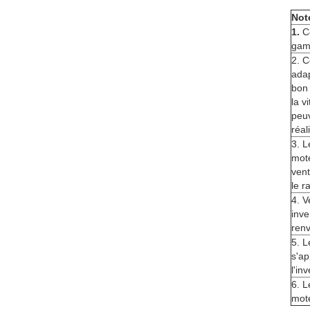
Not
1.
C
gam
2. C
adap
bon 
la v
peuv
réal
3. L
mote
vent
le r
4. V
inve
renv
5. L
s'ap
l'in
6. L
mote