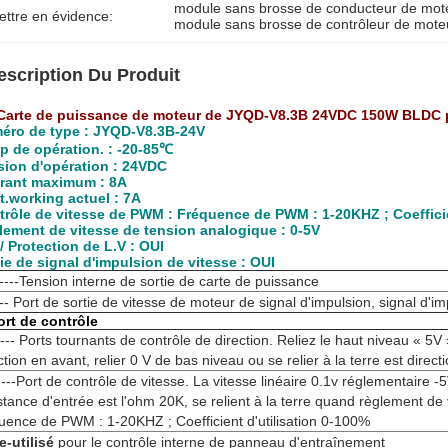
module sans brosse de conducteur de mot
ettre en évidence:
module sans brosse de contrôleur de mote
escription Du Produit
Carte de puissance de moteur de JYQD-V8.3B 24VDC 150W BLDC po
éro de type : JYQD-V8.3B-24V
p de opération. : -20-85℃
sion d'opération : 24VDC
rant maximum : 8A
t.working actuel : 7A
trôle de vitesse de PWM : Fréquence de PWM : 1-20KHZ ; Coefficie
lement de vitesse de tension analogique : 0-5V
/ Protection de L.V : OUI
ie de signal d'impulsion de vitesse : OUI
-----Tension interne de sortie de carte de puissance
--- Port de sortie de vitesse de moteur de signal d'impulsion, signal d'im
ort de contrôle
---- Ports tournants de contrôle de direction. Reliez le haut niveau « 5V
ction en avant, relier 0 V de bas niveau ou se relier à la terre est direct
----Port de contrôle de vitesse. La vitesse linéaire 0.1v réglementaire -
stance d'entrée est l'ohm 20K, se relient à la terre quand règlement de
uence de PWM : 1-20KHZ ; Coefficient d'utilisation 0-100%
e-utilisé
pour le contrôle interne de panneau d'entraînement