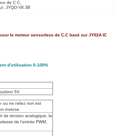
eur de C.C
, 
ur
, 
JYQD-V8.3B
ur le moteur sensorless de C.C basé sur JY02A IC
nt d'utilisation 0-100%
pulsion 5V.
 » ou ne reliez non est
ion inverse.
5V de tension analogique, la
 vitesse de l'entrée PWM,