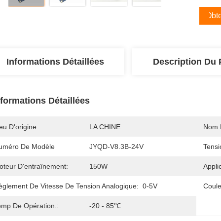
Obte
Informations Détaillées
Description Du 
nformations Détaillées
eu D'origine
LA CHINE
Nom 
uméro De Modèle
JYQD-V8.3B-24V
Tensi
oteur D'entraînement:
150W
Appli
èglement De Vitesse De Tension Analogique:
0-5V
Coule
emp De Opération.:
-20 - 85℃