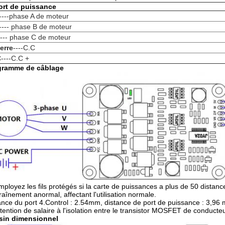
ort de puissance
----phase A de moteur
---- phase B de moteur
---- phase C de moteur
erre
----C.C
C
----C.C +
gramme de câblage
mployez les fils protégés si la carte de puissances a plus de 50 dista
traînement anormal, affectant l'utilisation normale.
ance du port 4.Control : 2.54mm, distance de port de puissance : 3,96 m
ttention de salaire à l'isolation entre le transistor MOSFET de conducteur 
sin dimensionnel