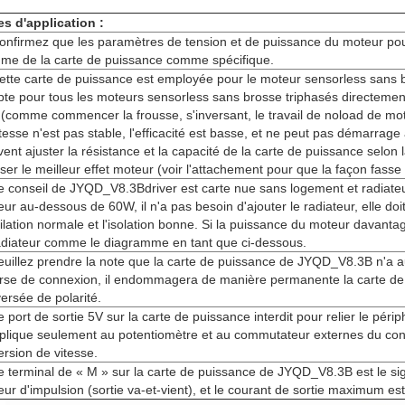
es d'application :
onfirmez que les paramètres de tension et de puissance du moteur po
me de la carte de puissance comme spécifique.
ette carte de puissance est employée pour le moteur sensorless sans 
te pour tous les moteurs sensorless sans brosse triphasés directement.
(comme commencer la frousse, s'inversant, le travail de noload de mot
itesse n'est pas stable, l'efficacité est basse, et ne peut pas démarrage
ent ajuster la résistance et la capacité de la carte de puissance selon l
iser le meilleur effet moteur (voir l'attachement pour que la façon fasse
e conseil de JYQD_V8.3Bdriver est carte nue sans logement et radiateu
ur au-dessous de 60W, il n'a pas besoin d'ajouter le radiateur, elle do
ilation normale et l'isolation bonne. Si la puissance du moteur davantag
adiateur comme le diagramme en tant que ci-dessous.
euillez prendre la note que la carte de puissance de JYQD_V8.3B n'a a
rse de connexion, il endommagera de manière permanente la carte de
ersée de polarité.
e port de sortie 5V sur la carte de puissance interdit pour relier le périp
plique seulement au potentiomètre et au commutateur externes du cons
version de vitesse.
e terminal de « M » sur la carte de puissance de JYQD_V8.3B est le sig
ur d'impulsion (sortie va-et-vient), et le courant de sortie maximum e