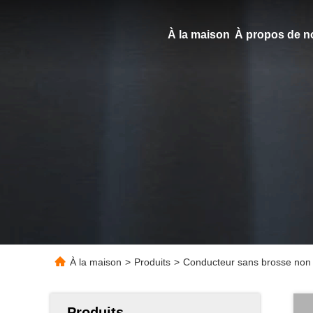
À la maison
À propos de n
À la maison
>
Produits
>
Conducteur sans brosse non 
Produits