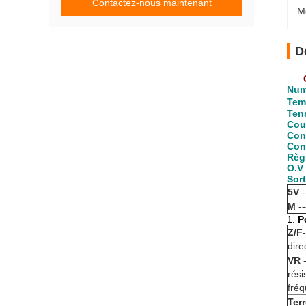
Contactez-nous maintenant
M
D
Num
Tem
Ten
Cou
Con
Con
Règ
O.V 
Sort
5V
M
-
1.
P
Z/F
dire
VR
rési
fréq
Terr