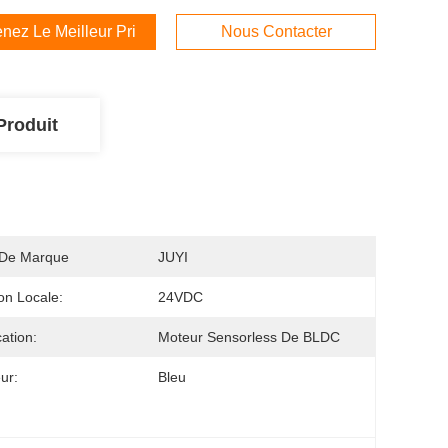
nez Le Meilleur Prix
Nous Contacter
Produit
De Marque
JUYI
on Locale:
24VDC
cation:
Moteur Sensorless De BLDC
ur:
Bleu