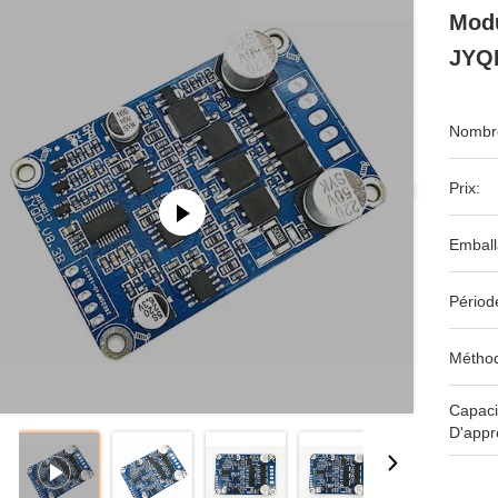
Modu
JYQ
Nombre
Prix:
Emball
Périod
Méthod
Capaci
D'appr