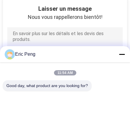
4
Laisser un message
Pompe à eau à
Nous vous rappellerons bientôt!
moteur électrique
Eric Peng
7
11:54 AM
Pompes de
Good day, what product are you looking for?
refroidissement par
Catégories populaires
Tous
immersion
Conducteur Board 
Conducteur IC De 
De BLDC
Moteur De BLDC
56