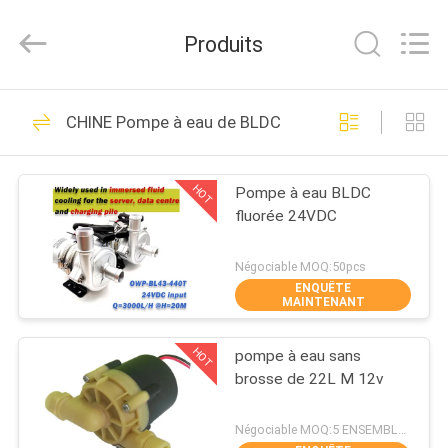
Changzhou
Bextreme
Shell
Produits
Motor
Technology
Co.,Ltd.
All
Rights
APERÇU
191
Reserved.
CHINE Pompe à eau de BLDC
Conducteur Board
PRODUITS
de BLDC
HOT
Pompe à eau BLDC
fluorée 24VDC
VIDÉOS
Négociable MOQ:50pcs
ENQUÊTE
A
MAINTENANT
36
PROPOS
Conducteur IC de
HOT
pompe à eau sans
DE
brosse de 22L M 12v
NOUS
moteur de BLDC
Négociable MOQ:5 ENSEMBLES