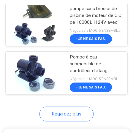
pompe sans brosse de
14
piscine de moteur de C.C
Alimentation
de 10000L H 24V avec
le fonctionnement sec
Négociable MOQ:5 ENSEMBLES
d'énergie de lampe
automatique
- JE NE SAIS PAS.
de deutérium
Pompe à eau
submersible de
contrôleur d'étang
31
d'aquiculture de moteur
Négociable MOQ:5 ENSEMBLES
Pompe de liquide de
sans brosse externe de
- JE NE SAIS PAS.
Mini Dc 12v
refroidissement
électrique
Regardez plus