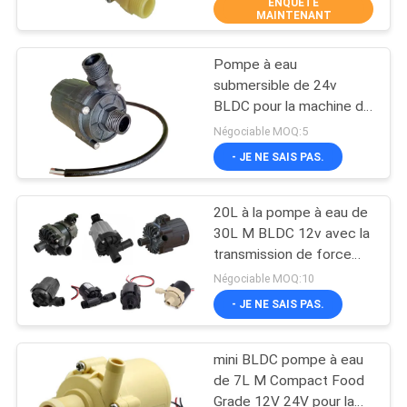
ENQUÊTE
VISITE
MAINTENANT
D'USINE
Pompe à eau
24
submersible de 24v
CONTRÔLE
BLDC pour la machine de
conducteur de
DE
laser de paysage
Négociable MOQ:5
moteur de bldc de 3
d'irrigation
LA
- JE NE SAIS PAS.
phases
QUALITÉ
20L à la pompe à eau de
30L M BLDC 12v avec la
CONTACT
transmission de force
126
magnétique
Négociable MOQ:10
Pompe à eau des
NOUVELLES
- JE NE SAIS PAS.
véhicules à moteur
mini BLDC pompe à eau
TOUS
de 7L M Compact Food
LES
Grade 12V 24V pour la