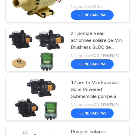
machine de café
CAS
Négociable MOQ:5
- JE NE SAIS PAS.
24
DEMANDE
Fan centrifuge de
21 pompe à eau
DE
actionnée solaire de Mini
BLDC
SOUMISSION
Brushless BLDC de
piscine de C.C de CBM H
Négociable MOQ:5 ENSEMBLES
72V
- JE NE SAIS PAS.
PLAN
DU
17 petite Mini Fountain
65
SITE
Solar Powered
Pompe à eau de
Submersible pompe à
eau sans brosse de CBM
POLITIQUE
Négociable MOQ:5 ENSEMBLES
BLDC
H 48V
- JE NE SAIS PAS.
DE
CONFIDENTIALITÉ
Pompes solaires