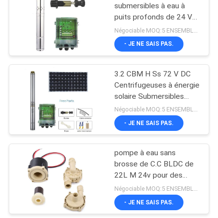
submersibles à eau à
puits profonds de 24 V
57
CC pour l'irrigation
Négociable MOQ:5 ENSEMBLES
agricole
Moteur sans brosse
- JE NE SAIS PAS.
de C.C
3.2 CBM H Ss 72 V DC
Centrifugeuses à énergie
solaire Submersibles
Pompes à eau profonde
Négociable MOQ:5 ENSEMBLES
de puits
- JE NE SAIS PAS.
12
Déclencheur linéaire
pompe à eau sans
brosse de C.C BLDC de
électrique
22L M 24v pour des
équipements de
Négociable MOQ:5 ENSEMBLES
purification d'eau
- JE NE SAIS PAS.