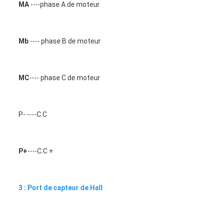
MA
 ----phase A de moteur
Mb
 ---- phase B de moteur
MC
---- phase C de moteur
P- 
----C.C
P+
----C.C +
3 : Port de capteur de Hall