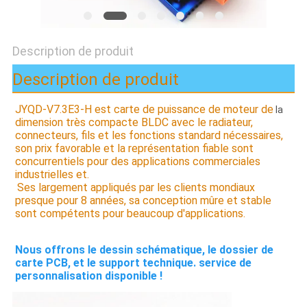
CAS
Description de produit
DEMANDE
Description de produit
DE
SOUMISSION
JYQD-V7.3E3-H est carte de puissance de moteur de
 la 
dimension très compacte BLDC 
avec le radiateur, 
connecteurs, fils et
 les fonctions standard nécessaires, 
PLAN
son prix favorable et la représentation fiable sont 
concurrentiels pour des applications commerciales 
DU
industrielles et.
Ses largement appliqués par les clients mondiaux 
SITE
presque pour 8 années, sa 
conception mûre et stable 
sont compétents pour beaucoup d'applications.
POLITIQUE
Nous offrons le dessin schématique, le dossier de 
DE
carte PCB, et le support technique. 
service de 
personnalisation disponible !
CONFIDENTIALITÉ