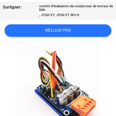
VISITE
Surligner:
comité d'évaluation de conducteur de moteur de
bldc
D'USINE
,
,
JYQD-V7
JYQD V7.3E3-H
CONTRÔLE
MEILLEUR PRIX
DE
LA
QUALITÉ
CONTACT
NOUVELLES
TOUS
LES