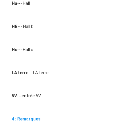
Ha
--- Hall
HB
--- Hall b
Hc
--- Hall c
LA terre
---LA terre
5V
---entrée 5V
4 : Remarques