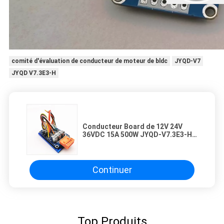
0h00
comité d'évaluation de conducteur de moteur de bldc
JYQD-V7
0h19
JYQD V7.3E3-H
Conducteur Board de 12V 24V
36VDC 15A 500W JYQD-V7.3E3-H
BLDC
Continuer
Top Produits