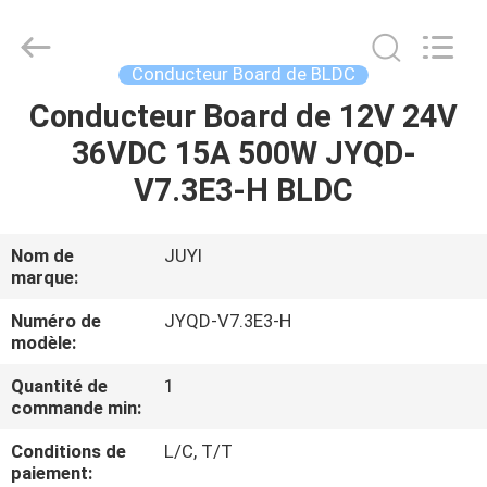
Changzhou
Bextreme
Shell
Motor
Technology
Conducteur Board de BLDC
Co.,Ltd.
All
Rights
Conducteur Board de 12V 24V
APERÇU
Reserved.
36VDC 15A 500W JYQD-
PRODUITS
V7.3E3-H BLDC
VIDÉOS
Nom de
JUYI
marque:
A
Numéro de
JYQD-V7.3E3-H
modèle:
PROPOS
Quantité de
1
DE
commande min:
NOUS
Conditions de
L/C, T/T
paiement: