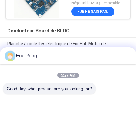
tension de moteur de
Négociable MOQ:1 ensemble
l'entrée BLDC
- JE NE SAIS PAS.
Conducteur Board de BLDC
Planche à roulettes électrique de For Hub Motor de
conducteur de moteur de JYQD YL02D 500w 24v Bldc
Eric Peng
Contrôleur sans brosse Pwm de moteur de C.C du capteur
110V 220V 12V 24v de Hall
5:27 AM
JYQD - V7.5E 36 au conducteur triphasé Board du moteur
BLDC du transistor MOSFET 72VDC
Good day, what product are you looking for?
Catégories populaires
Tous
Conducteur Board 
Conducteur IC De 
De BLDC
Moteur De BLDC