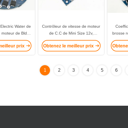
Electric Water de
Contrôleur de vitesse de moteur
Coeffic
 moteur de Bldc,
de C.C de Mini Size 12v,
brosse r
ns brosse de 0.5A
conducteur Duty Cycle de
20KHZ d
eilleur prix
Obtenez le meilleur prix
Obtenez
orless
moteur de Bldc de 3 phases
mote
1
2
3
4
5
6