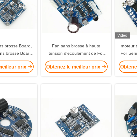
Vidéo
ns brosse Board,
Fan sans brosse à haute
moteur t
ans brosse Board
tension d'écoulement de For
For Sen
moteur de JYQD
Brushless Axial de conducteur
de cond
eilleur prix
Obtenez le meilleur prix
Obtenez
moteur
de moteur de C.C de JYQD-
V8.8D