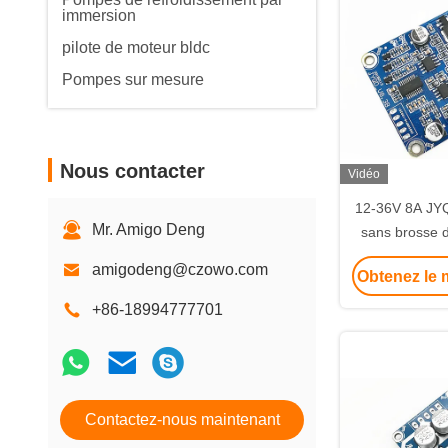
immersion
pilote de moteur bldc
Pompes sur mesure
Nous contacter
Vidéo
12-36V 8A JY
Mr. Amigo Deng
sans brosse 
Sensorless d
amigodeng@czowo.com
Obtenez le m
moteur d
+86-18994777701
Contactez-nous maintenant