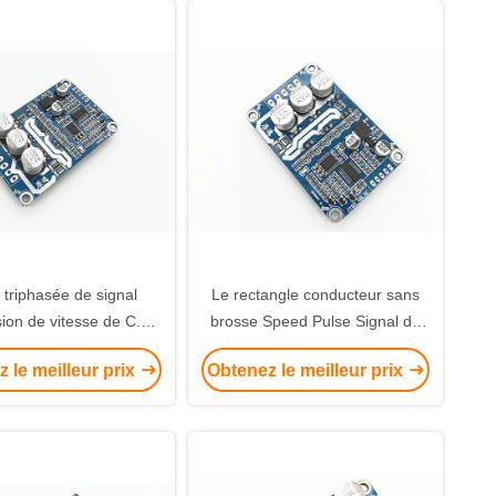
 triphasée de signal
Le rectangle conducteur sans
sion de vitesse de C.C
brosse Speed Pulse Signal de
orless de conducteur
moteur de C.C de 3 phases a
 le meilleur prix
Obtenez le meilleur prix
 brosse de moteur
produit -20 - 85℃