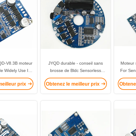
QD-V8.3B moteur
JYQD durable - conseil sans
Moteur 
de Widely Use In
brosse de Bldc Sensorless
For Sen
e conducteur de
Control de conducteur de
de mote
eilleur prix
Obtenez le meilleur prix
Obtenez
e 3 phases
moteur de C.C V8.6