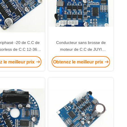
riphasé -20 de C.C de
Conducteur sans brosse de
sorless de C.C 12-36V
moteur de C.C de JUYI
ucteur sans brosse de
Sensorless, conducteur High
 le meilleur prix
Obtenez le meilleur prix
moteur - 85℃
Power de Bldc de 3 phases