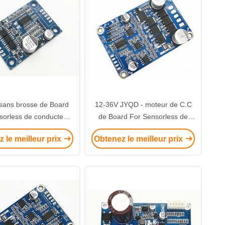
sans brosse de Board
12-36V JYQD - moteur de C.C
sorless de conducteur
de Board For Sensorless de
ur de 12-24VDC JYQD-
conducteur de moteur de V8.3B
 le meilleur prix
Obtenez le meilleur prix
V8.10B Bldc
BLDC basé sur JY02A IC