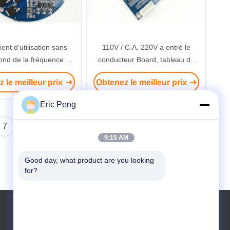
ient d'utilisation sans
110V / C.A. 220V a entré le
ond de la fréquence 1-
conducteur Board, tableau de
u conducteur PWM de
moteur pas à pas de commande
 le meilleur prix
Obtenez le meilleur prix
ur de C.C 0-100%
à haute tension de moteur
Eric Peng
7
8
9:15 AM
Good day, what product are you looking 
for?