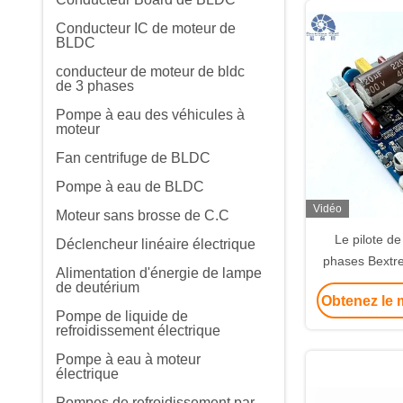
Conducteur IC de moteur de
BLDC
conducteur de moteur de bldc
de 3 phases
Pompe à eau des véhicules à
moteur
Fan centrifuge de BLDC
Pompe à eau de BLDC
Vidéo
Moteur sans brosse de C.C
Le pilote de
Déclencheur linéaire électrique
phases Bextr
Alimentation d'énergie de lampe
V8.8B 110
de deutérium
Obtenez le m
Pompe de liquide de
refroidissement électrique
Pompe à eau à moteur
électrique
Pompes de refroidissement par