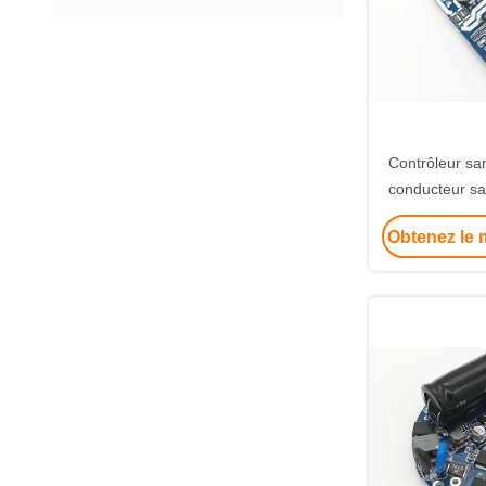
Contrôleur sa
conducteur s
-20-+85℃ de 
Obtenez le m
de 