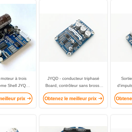
 moteur à trois
JYQD - conducteur triphasé
Sortie
eme Shell JYQD-
Board, contrôleur sans brosse
d'impul
VAC / 220VAC
de moteur de V8.3E de moteur
de Sens
eilleur prix
Obtenez le meilleur prix
Obtenez
de C.C de Sensorless
sans