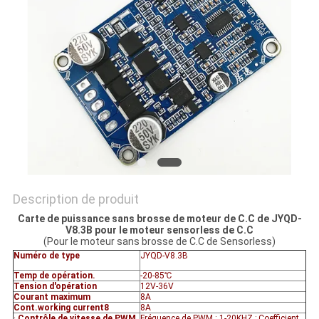
CAS
DEMANDE
DE
SOUMISSION
PLAN
DU
Description de produit
SITE
Carte de puissance sans brosse de moteur de C.C de JYQD-
V8.3B pour le moteur sensorless de C.C
(Pour le moteur sans brosse de C.C de Sensorless)
POLITIQUE
Numéro de type
JYQD-V8.3B
DE
Temp de opération.
-20-85℃
Tension d'opération
12V-36V
CONFIDENTIALITÉ
Courant maximum
8A
Cont.working current8
8A
·
Contrôle de vitesse de PWM
Fréquence de PWM : 1-20KHZ ; Coefficient