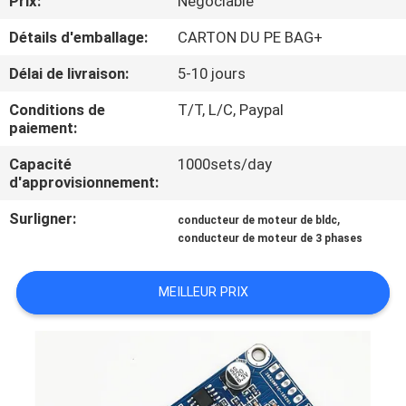
Prix:
Négociable
VISITE
Détails d'emballage:
CARTON DU PE BAG+
D'USINE
Délai de livraison:
5-10 jours
CONTRÔLE
Conditions de
T/T, L/C, Paypal
DE
paiement:
LA
Capacité
1000sets/day
d'approvisionnement:
QUALITÉ
Surligner:
,
conducteur de moteur de bldc
conducteur de moteur de 3 phases
CONTACT
MEILLEUR PRIX
NOUVELLES
TOUS
LES