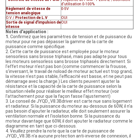
d'utilisation 0-100%
Règlement de vitesse de
0-5V
tension analogique
O.V /
Protection de L.V
OUI
Sortie de signal d'impulsion de
OUI
vitesse
Notes d'application :
1.
Confirmez que les paramètres de tension et de puissance du
moteur pour ne pas dépasser la gamme de la carte de
puissance comme spécifique.
2. Cette carte de puissance est employée pour le moteur
sensorless sans brosse triphasé, mais pas adapte pour tous
les moteurs sensorless sans brosse triphasés directement. Si
l'effet moteur n'est pas bon (comme commencer la frousse,
s'inversant, le travail de noload de moteur actuel est trop grand,
la vitesse n'est pas stable, l'efficacité est basse, et ne peut pas
démarrage avec la charge.) Les clients peuvent ajuster la
résistance et la capacité de la carte de puissance selon la
situation réelle pour réaliser le meilleur effet moteur (voir
l'attachement pour que la façon fasse l'ajustement)
3. Le conseil de JYQD_V8.3Bdriver est carte nue sans logement
et radiateur. Si la puissance du moteur au-dessous de 60W, il n'a
pas besoin d'ajouter le radiateur, elle doit seulement assurer la
ventilation normale et l'isolation bonne. Si la puissance du
moteur davantage que 60W, il doit ajouter le radiateur comme le
diagramme en tant que ci-dessous.
4. Veuillez prendre la note que la carte de puissance de
JYQD_V8.3B n'a aucune protection anti-inverse de connexion, il