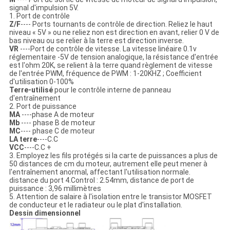
signal d'impulsion 5V.
1. Port de contrôle
Z/F
---- Ports tournants de contrôle de direction. Reliez le haut
niveau « 5V » ou ne reliez non est direction en avant, relier 0 V de
bas niveau ou se relier à la terre est direction inverse.
VR
----Port de contrôle de vitesse. La vitesse linéaire 0.1v
réglementaire -5V de tension analogique, la résistance d'entrée
est l'ohm 20K, se relient à la terre quand règlement de vitesse
de l'entrée PWM, fréquence de PWM : 1-20KHZ ; Coefficient
d'utilisation 0-100%
Terre-utilisé
pour le contrôle interne de panneau
d'entraînement
2. Port de puissance
MA
----phase A de moteur
Mb
---- phase B de moteur
MC
---- phase C de moteur
LA terre
----C.C
VCC
----C.C +
3. Employez les fils protégés si la carte de puissances a plus de
50 distances de cm du moteur, autrement elle peut mener à
l'entraînement anormal, affectant l'utilisation normale.
distance du port 4.Control : 2.54mm, distance de port de
puissance : 3,96 millimètres
5. Attention de salaire à l'isolation entre le transistor MOSFET
de conducteur et le radiateur ou le plat d'installation.
Dessin dimensionnel