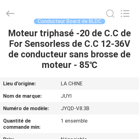
Changzhou
Bextreme
Shell
Motor
Technology
Conducteur Board de BLDC
Co.,Ltd.
All
Rights
Moteur triphasé -20 de C.C de
APERÇU
Reserved.
For Sensorless de C.C 12-36V
PRODUITS
de conducteur sans brosse de
moteur - 85℃
VIDÉOS
Lieu d'origine:
LA CHINE
A
Nom de marque:
JUYI
PROPOS
Numéro de modèle:
JYQD-V8.3B
DE
Quantité de
1 ensemble
NOUS
commande min: