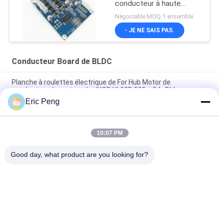
conducteur à haute
tension de moteur de
Négociable MOQ:1 ensemble
l'entrée BLDC
- JE NE SAIS PAS.
Conducteur Board de BLDC
Planche à roulettes électrique de For Hub Motor de
conducteur de moteur de JYQD YL02D 500w 24v Bldc
Eric Peng
Contrôleur sans brosse Pwm de moteur de C.C du capteur
110V 220V 12V 24v de Hall
10:07 PM
JYQD - V7.5E 36 au conducteur triphasé Board du moteur
BLDC du transistor MOSFET 72VDC
Good day, what product are you looking for?
Catégories populaires
Tous
Conducteur Board 
Conducteur IC De 
De BLDC
Moteur De BLDC