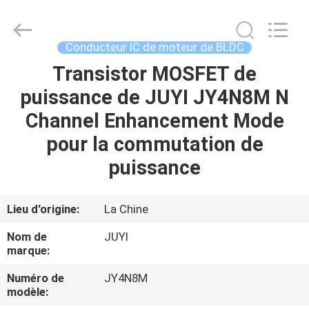
Changzhou
Bextreme
Shell
Motor
Technology
Conducteur IC de moteur de BLDC
Co.,Ltd.
All
Rights
Transistor MOSFET de
APERÇU
Reserved.
puissance de JUYI JY4N8M N
PRODUITS
Channel Enhancement Mode
pour la commutation de
VIDÉOS
puissance
A
Lieu d'origine:
La Chine
PROPOS
Nom de
JUYI
DE
marque:
NOUS
Numéro de
JY4N8M
modèle: