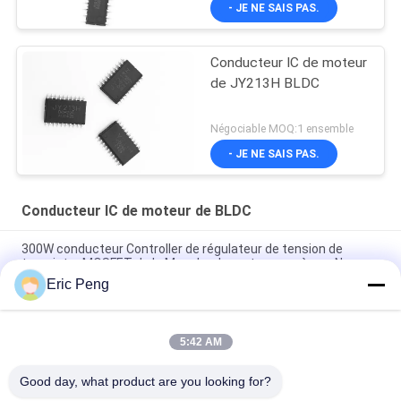
- JE NE SAIS PAS.
Conducteur IC de moteur
de JY213H BLDC
Négociable MOQ:1 ensemble
- JE NE SAIS PAS.
Conducteur IC de moteur de BLDC
300W conducteur Controller de régulateur de tension de
transistor MOSFET de la Manche du moteur pas à pas N
Eric Peng
Conducteur Ic By Overload de moteur de SPWM Sensorless
Bldc bloquant la protection
5:42 AM
Règlement sans brosse de couple d'Ic With Starting de
contrôleur de moteur de JY02A
Good day, what product are you looking for?