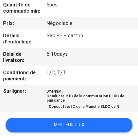
VISITE
Quantité de
5pcs
commande min:
D'USINE
Prix:
Négociable
CONTRÔLE
Détails
Sac PE + carton
d'emballage:
DE
LA
Délai de
5-10days
livraison:
QUALITÉ
Conditions de
L/C, T/T
paiement:
CONTACT
Surligner:
,
JY4N8M
Conducteur IC de la commutation BLDC de
puissance
NOUVELLES
,
Conducteur IC de la Manche BLDC de N
TOUS
MEILLEUR PRIX
LES