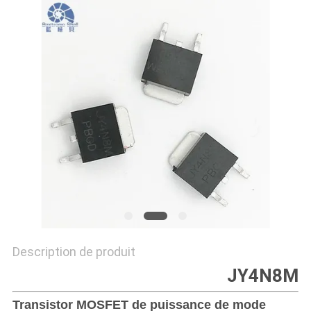
CAS
DEMANDE
DE
SOUMISSION
PLAN
DU
SITE
POLITIQUE
Description de produit
DE
JY4N8M
CONFIDENTIALITÉ
Transistor MOSFET de puissance de mode