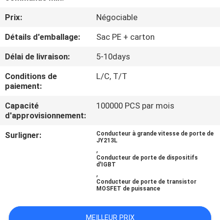
VISITE
Prix:
Négociable
D'USINE
Détails d'emballage:
Sac PE + carton
CONTRÔLE
Délai de livraison:
5-10days
DE
Conditions de
L/C, T/T
LA
paiement:
QUALITÉ
Capacité
100000 PCS par mois
d'approvisionnement:
CONTACT
Surligner:
Conducteur à grande vitesse de porte de
JY213L
,
Conducteur de porte de dispositifs
NOUVELLES
d'IGBT
,
Conducteur de porte de transistor
MOSFET de puissance
TOUS
LES
MEILLEUR PRIX