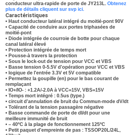
conducteur ultra-rapide de porte de JY213L.
Obtenez
plus de détails cliquent sur svp ici.
Caractéristiques
• Haut conducteur latéral intégré du moitié-pont 90V
• Capacité de conduire aux portes triphasées de
moitié-pont
• Diode intégrée de courroie de botte pour chaque
canal latéral élevé
• Protection intégrée de temps mort
• Pousse-à travers la protection
• Sous le lock-out de tension pour VCC et VBS
• Basse tension 0-5.5V d'opération pour VCC et VBS
• logique de l'entrée 3.3V et 5V compatible
• Permettez la goupille (en) pour le bas courant de
remplaçant
• IO+/IO- : +1.2A/-2.0A à VCC=15V, VBS=15V
• Temps mort intégré : 0.5us (type.)
• circuit d'annulation de bruit du Commun-mode dV/dt
• Tolérant de la tension passagère négative
• Basse commande de porte de dI/dt pour une
meilleure immunité de bruit
• – 40ºC à la plage de fonctionnement 125ºC
• Petit paquet d'empreinte de pas : TSSOP20L/24L,