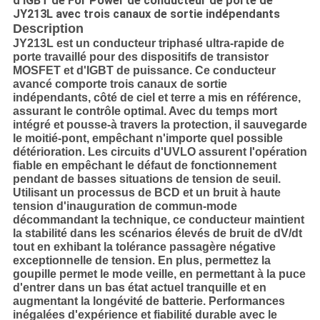
d'IGBT de For Power de conducteur de porte de
JY213L avec trois canaux de sortie indépendants
Description
JY213L est un conducteur triphasé ultra-rapide de
porte travaillé pour des dispositifs de transistor
MOSFET et d'IGBT de puissance. Ce conducteur
avancé comporte trois canaux de sortie
indépendants, côté de ciel et terre a mis en référence,
assurant le contrôle optimal. Avec du temps mort
intégré et pousse-à travers la protection, il sauvegarde
le moitié-pont, empêchant n'importe quel possible
détérioration. Les circuits d'UVLO assurent l'opération
fiable en empêchant le défaut de fonctionnement
pendant de basses situations de tension de seuil.
Utilisant un processus de BCD et un bruit à haute
tension d'inauguration de commun-mode
décommandant la technique, ce conducteur maintient
la stabilité dans les scénarios élevés de bruit de dV/dt
tout en exhibant la tolérance passagère négative
exceptionnelle de tension. En plus, permettez la
goupille permet le mode veille, en permettant à la puce
d'entrer dans un bas état actuel tranquille et en
augmentant la longévité de batterie. Performances
inégalées d'expérience et fiabilité durable avec le