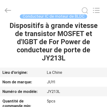
Changzhou
Bextreme
Shell
Motor
Technology
Conducteur IC de moteur de BLDC
Co.,Ltd.
All
Rights
Dispositifs à grande vitesse
APERÇU
Reserved.
de transistor MOSFET et
PRODUITS
d'IGBT de For Power de
conducteur de porte de
VIDÉOS
JY213L
A
Lieu d'origine:
La Chine
PROPOS
Nom de marque:
JUYI
DE
Numéro de modèle:
JY213L
NOUS
Quantité de
5pcs
commande min: