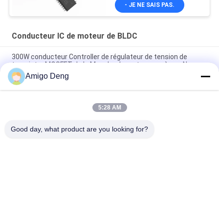
- JE NE SAIS PAS.
Conducteur IC de moteur de BLDC
300W conducteur Controller de régulateur de tension de
transistor MOSFET de la Manche du moteur pas à pas N
Amigo Deng
Conducteur Ic By Overload de moteur de SPWM Sensorless
Bldc bloquant la protection
5:28 AM
Règlement sans brosse de couple d'Ic With Starting de
contrôleur de moteur de JY02A
Good day, what product are you looking for?
Catégories populaires
Tous
Conducteur Board 
Conducteur IC De 
De BLDC
Moteur De BLDC
Conducteur De 
Pompe À Eau Des 
Moteur De Bldc De 3 
Véhicules À Moteur