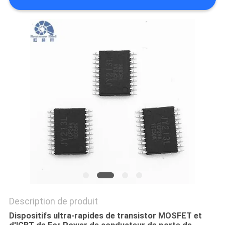
CAS
DEMANDE
DE
SOUMISSION
PLAN
DU
SITE
POLITIQUE
DE
Description de produit
CONFIDENTIALITÉ
Dispositifs ultra-rapides de transistor MOSFET et