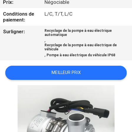
Prix:
Négociable
VISITE
D'USINE
Conditions de
L/C, T/T, L/C
paiement:
CONTRÔLE
Surligner:
Recyclage de la pompe à eau électrique
automatique
,
DE
Recyclage de la pompe à eau électrique de
véhicule
LA
,
Pompe à eau électrique du véhicule IP68
QUALITÉ
MEILLEUR PRIX
CONTACT
NOUVELLES
TOUS
LES