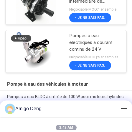
intermédiaire de
turbocompresseur
Négociable MOQ:1 ensemble
- JE NE SAIS PAS.
Pompes à eau
électriques à courant
continu de 24 V
Négociable MOQ:5 ensembles
- JE NE SAIS PAS.
Pompe à eau des véhicules à moteur
Pompes à eau BLDC à entrée de 100 W pour moteurs hybrides.
Amigo Deng
Pompes de refroidissement pour véhicules électriques de 24
VdC pour le système de refroidissement de véhicules
hybrides de bus.
3:43 AM
Une pompe à eau automobile Bextreme Shell 24VDC de haute