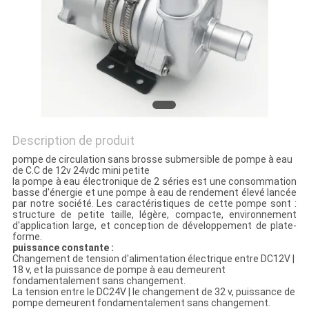
CAS
DEMANDE
DE
SOUMISSION
Description de produit
PLAN
pompe de circulation sans brosse submersible de pompe à eau
de C.C de 12v 24vdc mini petite
DU
la pompe à eau électronique de 2 séries est une consommation
basse d'énergie et une pompe à eau de rendement élevé lancée
SITE
par notre société. Les caractéristiques de cette pompe sont :
structure de petite taille, légère, compacte, environnement
d'application large, et conception de développement de plate-
forme.
POLITIQUE
puissance constante :
Changement de tension d'alimentation électrique entre DC12V |
DE
18 v, et la puissance de pompe à eau demeurent
fondamentalement sans changement.
CONFIDENTIALITÉ
La tension entre le DC24V | le changement de 32 v, puissance de
pompe demeurent fondamentalement sans changement.