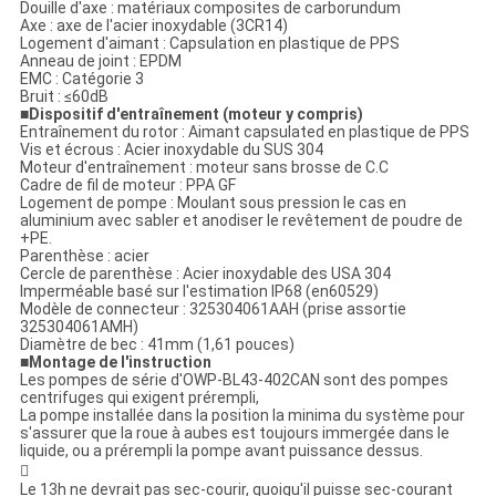
Douille d'axe : matériaux composites de carborundum
Axe : axe de l'acier inoxydable (3CR14)
Logement d'aimant : Capsulation en plastique de PPS
Anneau de joint : EPDM
EMC : Catégorie 3
Bruit : ≤60dB
■
Dispositif d'entraînement (moteur y compris)
Entraînement du rotor : Aimant capsulated en plastique de PPS
Vis et écrous : Acier inoxydable du SUS 304
Moteur d'entraînement : moteur sans brosse de C.C
Cadre de fil de moteur : PPA GF
Logement de pompe : Moulant sous pression le cas en
aluminium avec sabler et anodiser le revêtement de poudre de
+PE.
Parenthèse : acier
Cercle de parenthèse : Acier inoxydable des USA 304
Imperméable basé sur l'estimation IP68 (en60529)
Modèle de connecteur : 325304061AAH (prise assortie
325304061AMH)
Diamètre de bec : 41mm (1,61 pouces)
■
Montage de l'instruction
Les pompes de série d'OWP-BL43-402CAN sont des pompes
centrifuges qui exigent prérempli,
La pompe installée dans la position la minima du système pour
s'assurer que la roue à aubes est toujours immergée dans le
liquide, ou a prérempli la pompe avant puissance dessus.

Le 13h ne devrait pas sec-courir, quoiqu'il puisse sec-courant