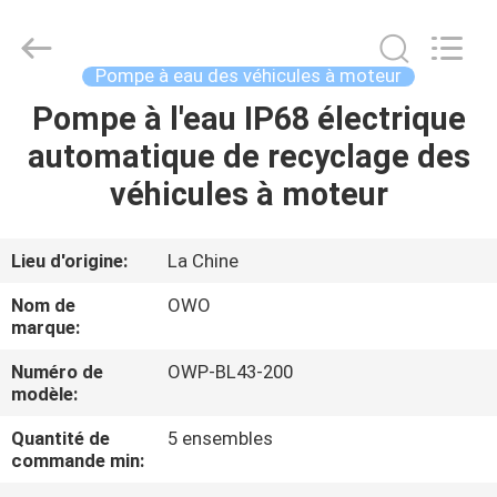
Changzhou
Bextreme
Shell
Motor
Technology
Pompe à eau des véhicules à moteur
Co.,Ltd.
All
Rights
Pompe à l'eau IP68 électrique
APERÇU
Reserved.
automatique de recyclage des
PRODUITS
véhicules à moteur
VIDÉOS
Lieu d'origine:
La Chine
Nom de
OWO
A
marque:
PROPOS
Numéro de
OWP-BL43-200
modèle:
DE
NOUS
Quantité de
5 ensembles
commande min: