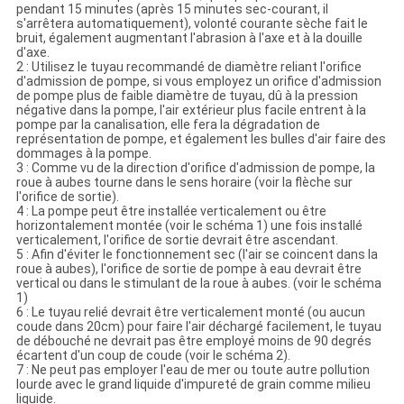
pendant 15 minutes (après 15 minutes sec-courant, il
s'arrêtera automatiquement), volonté courante sèche fait le
bruit, également augmentant l'abrasion à l'axe et à la douille
d'axe.
2 : Utilisez le tuyau recommandé de diamètre reliant l'orifice
d'admission de pompe, si vous employez un orifice d'admission
de pompe plus de faible diamètre de tuyau, dû à la pression
négative dans la pompe, l'air extérieur plus facile entrent à la
pompe par la canalisation, elle fera la dégradation de
représentation de pompe, et également les bulles d'air faire des
dommages à la pompe.
3 : Comme vu de la direction d'orifice d'admission de pompe, la
roue à aubes tourne dans le sens horaire (voir la flèche sur
l'orifice de sortie).
4 : La pompe peut être installée verticalement ou être
horizontalement montée (voir le schéma 1) une fois installé
verticalement, l'orifice de sortie devrait être ascendant.
5 : Afin d'éviter le fonctionnement sec (l'air se coincent dans la
roue à aubes), l'orifice de sortie de pompe à eau devrait être
vertical ou dans le stimulant de la roue à aubes. (voir le schéma
1)
6 : Le tuyau relié devrait être verticalement monté (ou aucun
coude dans 20cm) pour faire l'air déchargé facilement, le tuyau
de débouché ne devrait pas être employé moins de 90 degrés
écartent d'un coup de coude (voir le schéma 2).
7 : Ne peut pas employer l'eau de mer ou toute autre pollution
lourde avec le grand liquide d'impureté de grain comme milieu
liquide.