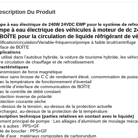
escription Du Produit
pe à eau électrique de 240W 24VDC EWP pour le système de refro
pe à eau électrique des véhicules à moteur de dc
BOÎTE pour la circulation de liquide réfrigérant de
ification/circulation/Variable-fréquence/pompe à faible bruit/centrifuge
rface de BOÎTE
plications
 utilisé dans l'autobus hybride, la voiture de tourisme hybride, les véhic
tre circulation de chauffage et de refroidissement.
ractéristiques
ansmission de force magnétique
eur sans brosse de C.C de rendement élevé, consommation de puissan
c la température de fonctionnement d'éventail
trôle d'interface de communication de BOÎTE
c le contrôle de débit constant
tection inverse de polarité
tection courante sèche
dessus de la tension, au-dessus de la protection actuelle
chargez, au-dessus de la protection de la température
scription technique (parties relatives en contact avec le liquide)
ment principal de pompe : Les alliages d'aluminium de moulage méca
e à aubes : PPS+GF
té de bouclier : PPS+GF
lle d'axe : matériaux composites de carborundum