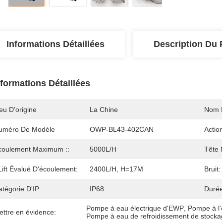
Informations Détaillées
Description Du 
nformations Détaillées
eu D'origine
La Chine
Nom 
uméro De Modèle
OWP-BL43-402CAN
Actio
coulement Maximum ::
5000L/H
Tête 
lift Évalué D'écoulement:
2400L/H, H=17M
Bruit:
tégorie D'IP:
IP68
Durée
Pompe à eau électrique d'EWP
, 
Pompe à l
ettre en évidence:
Pompe à eau de refroidissement de stocka