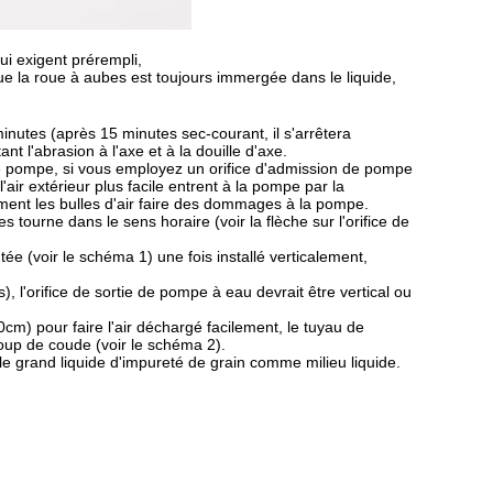
 exigent prérempli,
e la roue à aubes est toujours immergée dans le liquide,
inutes (après 15 minutes sec-courant, il s'arrêtera
 l'abrasion à l'axe et à la douille d'axe.
 de pompe, si vous employez un orifice d'admission de pompe
air extérieur plus facile entrent à la pompe par la
ement les bulles d'air faire des dommages à la pompe.
 tourne dans le sens horaire (voir la flèche sur l'orifice de
ée (voir le schéma 1) une fois installé verticalement,
s), l'orifice de sortie de pompe à eau devrait être vertical ou
cm) pour faire l'air déchargé facilement, le tuyau de
oup de coude (voir le schéma 2).
le grand liquide d'impureté de grain comme milieu liquide.