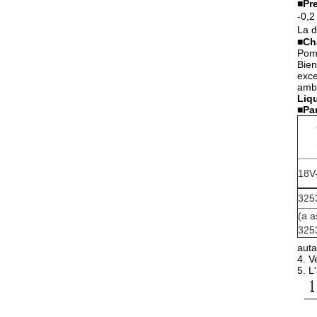
■
Pr
-0,2
La d
■
Ch
Pomp
Bien
exce
ambi
Liq
■
Pa
18V
325
(a a
325
auta
4. V
5. L