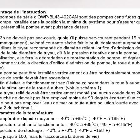
ntage de l'instruction
pompes de série d'OWP-BL43-402CAN sont des pompes centrifuges qui
ompe installée dans la position la minima du système pour s'assurer qu
 prérempli la pompe avant puissance dessus.
3h ne devrait pas sec-courir, quoiqu'il puisse sec-courant pendant 15 m
matiquement), volonté courante sèche fait le bruit, également augmentant
Utilisez le tuyau recommandé de diamètre reliant l'orifice d'admission
 de faible diamètre de tuyau, dû à la pression négative dans la pompe, l'
lisation, elle fera la dégradation de représentation de pompe, et égal
Comme vu de la direction d'orifice d'admission de pompe, la roue à aubes
e).
La pompe peut être installée verticalement ou être horizontalement mont
ifice de sortie devrait être ascendant.
Afin d'éviter le fonctionnement sec (l'air se coincent dans la roue à aube
 le stimulant de la roue à aubes. (voir le schéma 1)
Le tuyau relié devrait être verticalement monté (ou aucun coude dans 20
uché ne devrait pas être employé moins de 90 degrés écartent d'un c
Ne peut pas employer l'eau de mer ou toute autre pollution lourde avec 
re 2 du schéma 1
ramètre de
la
température
empérature liquide moyenne : -40℃ à +85℃ (- 40°F + à 185°F)
érature ambiante fonctionnante : -40℃ à +85℃ (- 40°F à +185°F)
érature de stockage : -40℃ à +70℃ (- 40°F à +158°F)
℃ jusqu'à 100, mais lui raccourcira la durée de vie)