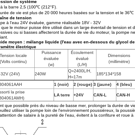
ession de système
 à la barre 2,5 (100℃ (212°F).
urée de vie est plus de 20 000 heures basées sur la tension et le 36
aîne de tension
e à l'eau 24V évaluée, gamme réalisable 18V - 32V
 que le moteur puisse être utilisé dans un large éventail de tension et 
ssives ou si basses affecteront la durée de vie du moteur, la pompe 
ant.
uide moyen : mélange liquide (l'eau avec en-dessous du glycol d
ramètre électrique
Puissance
Écoulement
Tension locale
Dimensions
évaluée
évalué
(Volts continu)
(millimètre)
(w)
(L/H)
Q=2400L/H,
-32V (24V)
240W
185*134*158
H=17m
304061AAH
1 (noir)
2 (rouge)
3 (jaune)
4 (bleu)
ssorti la prise
LA terre
+24V
CAN-L
CAN-H
304061AMH)
nt que possible près du niveau de basse mer, prolonger la durée de vi
euillez utiliser la pompe loin de l'environnement poussiéreux, la poussi
'attention de salaire à la pureté de l'eau, évitent à la confiture et rou