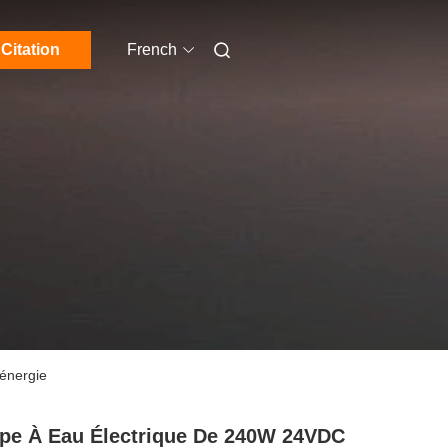
Citation
French
énergie
e À Eau Électrique De 240W 24VDC