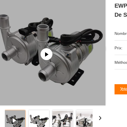
EWP 
De S
Nombre
Prix:
Méthod
Obte