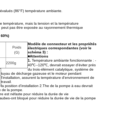
℃ évalués (86°F) température ambiante.
de température, mais la tension et la température
ne peut pas être exposée au rayonnement thermique
e 60%)
Modèle de connecteur et les propriétés
Poids
électriques correspondantes (voir le
schéma 3) :
(G)
■
Attentions
1.
Température ambiante fonctionnante : -
2200g
40℃--120℃, devrait essayer d'éviter près
du trois-élément catalytique, système de
tuyau de décharge gazeuse et le moteur pendant
l'installation, assurent la température d'environnement de
travail.
la position d'installation 2.The de la pompe à eau devrait
e de la pompe.
ère est néfaste pour réduire la durée de vie
e à aubes-ont bloqué pour réduire la durée de vie de la pompe