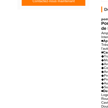
Contactez-nous maintenant
D
pom
Pom
de 
Ampl
Inte
■
Ap
Très
l'au
■
Ca
◆
Tr
◆Mot
◆Ave
◆Con
◆Ave
◆Pro
◆Pro
◆Au-
◆Sur
■
De
Loge
Rou
Cavi
Doui