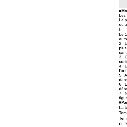
■
Mo
Les 
La p
ou a

Le 1
auto
2 : 
plus
cana
3 : 
sorti
4 : 
l'or
5 : 
dans
6 : 
débo
7 : 
figu
■
Pa
La t
Temp
Temp
(le 