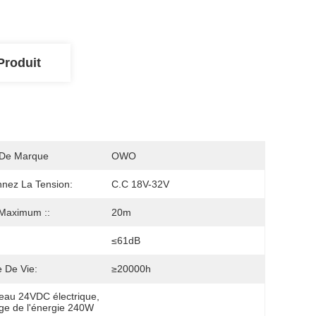
Produit
De Marque
OWO
nnez La Tension:
C.C 18V-32V
Maximum ::
20m
≤61dB
 De Vie:
≥20000h
'eau 24VDC électrique
, 
ge de l'énergie 240W