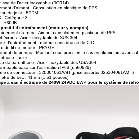
: axe de l'acier inoxydable (3CR14)
ment d'aimant : Capsulation en plastique de PPS
au de joint : EPDM
: Catégorie 3
t : ≤60dB
spositif d'entraînement (moteur y compris)
aînement du rotor : Aimant capsulated en plastique de PPS
et écrous : Acier inoxydable du SUS 304
ur d'entraînement : moteur sans brosse de C.C
e de fil de moteur : PPA GF
ment de pompe : Moulant sous pression le cas en aluminium avec sabl
nthèse : acier
le de parenthèse : Acier inoxydable des USA 304
rméable basé sur l'estimation IP68 (en60529)
èle de connecteur : 325304061AAH (prise assortie 325304061AMH)
ètre de bec : 41mm (1,61 pouces)
pe à eau électrique de 240W 24VDC EWP pour le système de refro