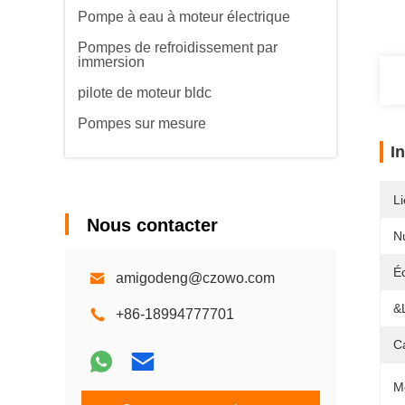
Pompe à eau à moteur électrique
Pompes de refroidissement par
immersion
pilote de moteur bldc
Pompes sur mesure
I
Li
Nous contacter
N
É
amigodeng@czowo.com
&
+86-18994777701
Ca
M