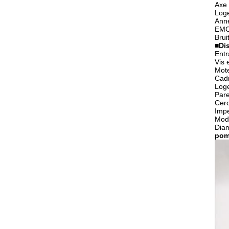
Axe 
Loge
Anne
EMC 
Brui
■
Di
Entr
Vis 
Mote
Cadr
Loge
Pare
Cerc
Impe
Mod
Diam
pom