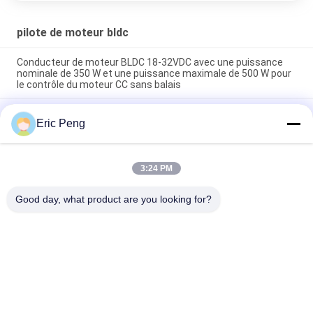
pilote de moteur bldc
Conducteur de moteur BLDC 18-32VDC avec une puissance
nominale de 350 W et une puissance maximale de 500 W pour
le contrôle du moteur CC sans balais
Conducteur de moteur BLDC de 36 à 70 V avec régulation de
Eric Peng
vitesse de 0 à 5 V et onde carrée pour applications
industrielles
Contrôleur de moteur BLDC 24V 350W 15A pour usage
3:24 PM
industriel avec contrôle par onde carrée et protection contre
les surintensités
Good day, what product are you looking for?
Catégories populaires
Tous
Conducteur Board 
Conducteur IC De 
De BLDC
Moteur De BLDC
Conducteur De 
Pompe À Eau Des 