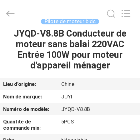
Changzhou
Bextreme
Shell
Motor
Technology
Pilote de moteur bldc
Co.,Ltd.
All
Rights
JYQD-V8.8B Conducteur de
APERÇU
Reserved.
moteur sans balai 220VAC
PRODUITS
Entrée 100W pour moteur
d'appareil ménager
VIDÉOS
Lieu d'origine:
Chine
A
Nom de marque:
JUYI
PROPOS
Numéro de modèle:
JYQD-V8.8B
DE
Quantité de
5PCS
NOUS
commande min: