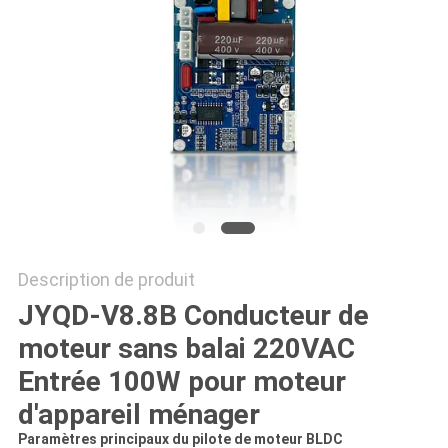
CAS
DEMANDE
DE
SOUMISSION
PLAN
DU
Description de produit
SITE
JYQD-V8.8B Conducteur de
moteur sans balai 220VAC
POLITIQUE
Entrée 100W pour moteur
DE
d'appareil ménager
CONFIDENTIALITÉ
Paramètres principaux du pilote de moteur BLDC