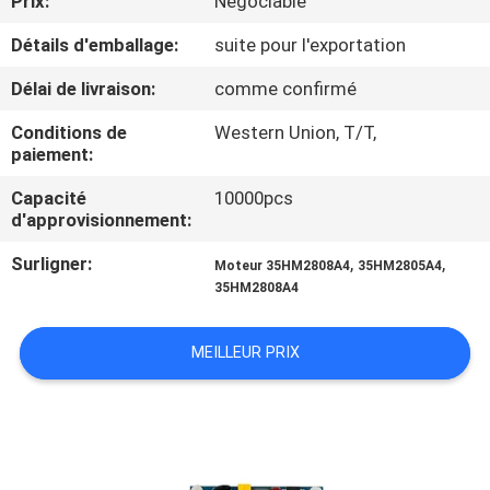
Prix:
Négociable
VISITE
Détails d'emballage:
suite pour l'exportation
D'USINE
Délai de livraison:
comme confirmé
CONTRÔLE
Conditions de
Western Union, T/T,
DE
paiement:
LA
Capacité
10000pcs
d'approvisionnement:
QUALITÉ
Surligner:
,
,
Moteur 35HM2808A4
35HM2805A4
35HM2808A4
CONTACT
MEILLEUR PRIX
NOUVELLES
TOUS
LES