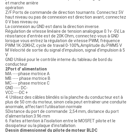
et marche arrière
opération
Z/F Ports de commande de direction tournants. Connectez 5V
haut niveau ou pas de connexion est direction avant, connectez
0 V bas niveau ou
La connexion au GND est dans la direction inverse.
Régulation de vitesse linéaire de tension analogique 0.1v -5V, La
résistance d'entrée est de 20K Ohm, connectez-vous à GND
lorsque vous entrez la régulation de vitesse PWM, fréquence
PWM:1K-20KHZ; cycle de travail 0-100%,Amplitude du PWM5 V
M Velocité de sortie du signal d'impulsion, signal d'impulsion à 5
V
GND Utilisé pour le contrôle interne du tableau de bord du
conducteur
2Port d' alimentation
MA ----phase motrice A
MB ---- phase motrice B
MC---- phase motrice C
GND ---- DC-
VCC----DC +
4. Utilisez des câbles blindés si la planche du conducteur est à
plus de 50 cm du moteur, sinon cela peut entraîner une conduite
anormale, affectant l'utilisation normale
5Distance du port de commande: 2,54 mm, distance du port
d'alimentation:3.96 mm
6. Faites attention à l'isolation entre le MOSFET pilote et le
dissipateur ou la plaque d'installation.
Dessin dimensionnel du pilote de moteur BLDC