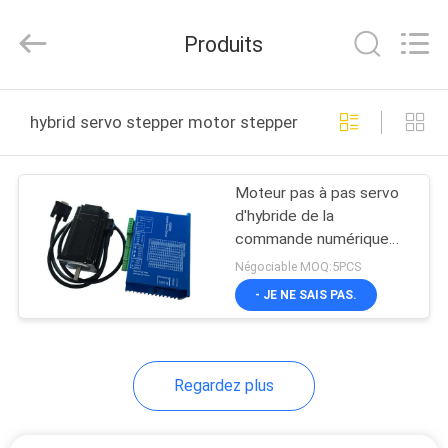
Changzhou
Bextreme
Shell
Produits
Motor
Technology
Co.,Ltd.
All
Rights
APERÇU
Reserved.
hybrid servo stepper motor stepper encoder fabrication
PRODUITS
Moteur pas à pas servo
d'hybride de la
VIDÉOS
commande numérique
par ordinateur 3NM avec
Négociable MOQ:5PCS
le conducteur de pas de
A
- JE NE SAIS PAS.
l'encodeur HSS60
PROPOS
DE
Regardez plus
NOUS