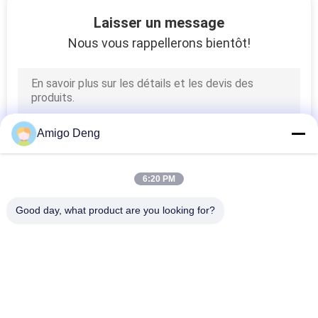
VISITE
Laisser un message
D'USINE
Nous vous rappellerons bientôt!
CONTRÔLE
DE
LA
Amigo Deng
QUALITÉ
6:20 PM
CONTACT
Good day, what product are you looking for?
Catégories populaires
Tous
NOUVELLES
Conducteur Board 
Conducteur IC De 
TOUS
De BLDC
Moteur De BLDC
LES