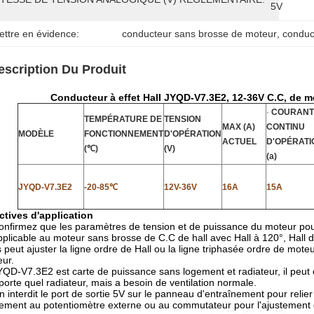
5V
ettre en évidence:
conducteur sans brosse de moteur
, 
conduc
escription Du Produit
Conducteur à effet Hall JYQD-V7.3E2, 12-36V C.C, de 
·
COURANT
TEMPÉRATURE DE
TENSION
MAX (A)
CONTINU
MODÈLE
FONCTIONNEMENT
D'OPÉRATION
ACTUEL
D'OPÉRATI
(℃)
(V)
(a)
JYQD-V7.3E2
-20-85℃
12V-36V
16A
15A
ctives d'application
onfirmez que les paramètres de tension et de puissance du moteur p
pplicable au moteur sans brosse de C.C de hall avec Hall à 120°, Hall d
 peut ajuster la ligne ordre de Hall ou la ligne triphasée ordre de moteur 
ur.
YQD-V7.3E2 est carte de puissance sans logement et radiateur, il peu
porte quel radiateur, mais a besoin de ventilation normale.
n interdit le port de sortie 5V sur le panneau d'entraînement pour relier
ement au potentiomètre externe ou au commutateur pour l'ajustement 