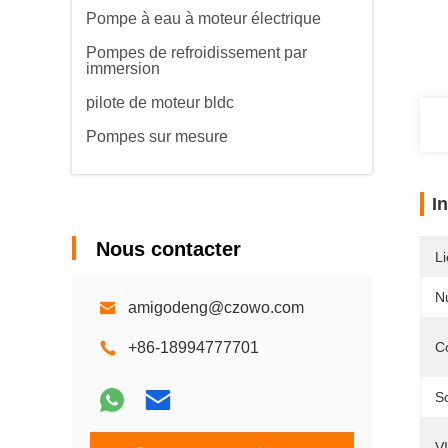
Pompe à eau à moteur électrique
Pompes de refroidissement par
immersion
pilote de moteur bldc
Pompes sur mesure
I
Nous contacter
Li
N
amigodeng@czowo.com
+86-18994777701
C
So
V