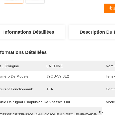
Obte
Informations Détaillées
Description Du 
nformations Détaillées
eu D'origine
LA CHINE
Nom 
uméro De Modèle
JYQD-V7.3E2
Tensi
ourant Fonctionnant:
15A
Contr
rtie De Signal D'impulsion De Vitesse:
Oui
Modè
0 - 
ITESSE DE TENSION ANALOGIQUE (V) RÉGLEMENTAIRE: