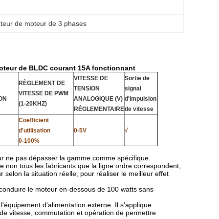
teur de moteur de 3 phases
moteur de BLDC courant 15A fonctionnant
VITESSE DE
Sortie de
RÈGLEMENT DE
TENSION
signal
VITESSE DE PWM
ON
ANALOGIQUE (V)
d'impulsion
(1-20KHZ)
RÉGLEMENTAIRE
de vitesse
Coefficient
d'utilisation
0-5V
√
0-100%
our ne pas dépasser la gamme comme spécifique.
e non tous les fabricants que la ligne ordre correspondent,
selon la situation réelle, pour réaliser le meilleur effet
t conduire le moteur en-dessous de 100 watts sans
 l'équipement d'alimentation externe. Il s'applique
de vitesse, commutation et opération de permettre