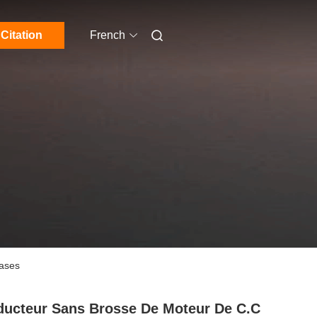
Citation
French
hases
ucteur Sans Brosse De Moteur De C.C