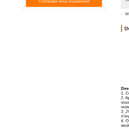
Contactez-nous maintenant
M
D
Dire
1. C
2. A
vous
mote
3. J
n'im
4. O
seul