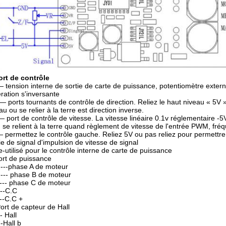
ort de contrôle
 tension interne de sortie de carte de puissance, potentiomètre exter
ération s'inversante
— ports tournants de contrôle de direction. Reliez le haut niveau « 5V »
au ou se relier à la terre est direction inverse.
 port de contrôle de vitesse. La vitesse linéaire 0.1v réglementaire -5
 se relient à la terre quand règlement de vitesse de l'entrée PWM, fré
 permettez le contrôle gauche. Reliez 5V ou pas reliez pour permettre l'o
ie de signal d'impulsion de vitesse de signal
e-utilisé pour le contrôle interne de carte de puissance
ort de puissance
---phase A de moteur
--- phase B de moteur
-- phase C de moteur
---C.C
--C.C +
Port de capteur de Hall
- Hall
-Hall b