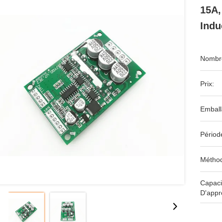
15A,
Indu
Nombre
Prix:
Emball
Périod
Méthod
Capaci
D'appr