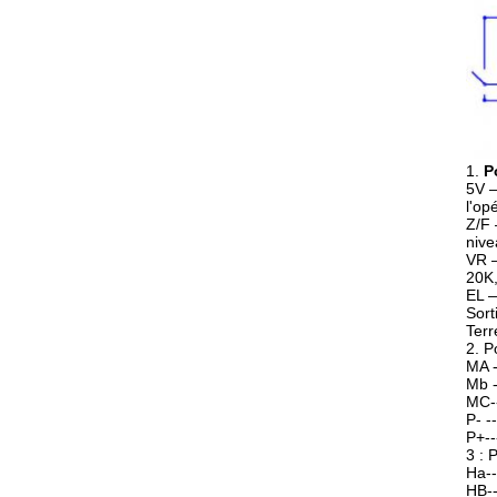
1.
P
5V —
l'op
Z/F 
nive
VR —
20K,
EL —
Sort
Terr
2. P
MA -
Mb -
MC--
P- -
P+--
3 : 
Ha--
HB--