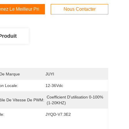
nez Le Meilleur Prix
Nous Contacter
Produit
De Marque
JUYI
on Locale:
12-36Vdc
Coefficient D'utilisation 0-100% 
ôle De Vitesse De PWM:
(1-20KHZ)
le:
JYQD-V7.3E2