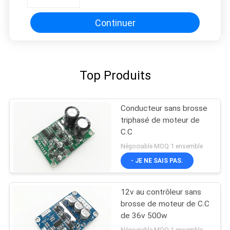
conducteur PWM de moteur de
C.C 150W 0-100%
Continuer
Top Produits
Conducteur sans brosse
triphasé de moteur de
C.C
Négociable MOQ:1 ensemble
- JE NE SAIS PAS.
12v au contrôleur sans
brosse de moteur de C.C
de 36v 500w
Négociable MOQ:1 ensemble