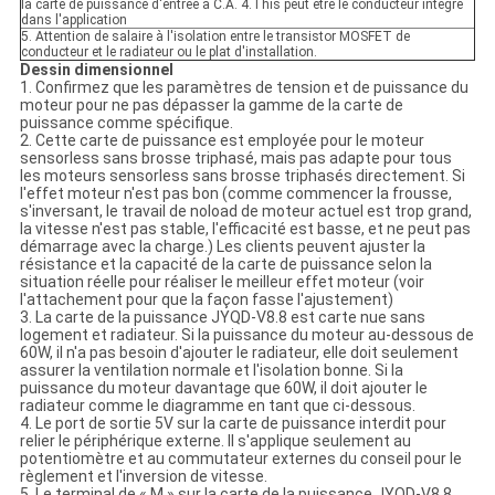
la carte de puissance d'entrée à C.A. 4.This peut être le conducteur intégré
dans l'application
5. Attention de salaire à l'isolation entre le transistor MOSFET de
conducteur et le radiateur ou le plat d'installation.
Dessin dimensionnel
1. Confirmez que les paramètres de tension et de puissance du
moteur pour ne pas dépasser la gamme de la carte de
puissance comme spécifique.
2. Cette carte de puissance est employée pour le moteur
sensorless sans brosse triphasé, mais pas adapte pour tous
les moteurs sensorless sans brosse triphasés directement. Si
l'effet moteur n'est pas bon (comme commencer la frousse,
s'inversant, le travail de noload de moteur actuel est trop grand,
la vitesse n'est pas stable, l'efficacité est basse, et ne peut pas
démarrage avec la charge.) Les clients peuvent ajuster la
résistance et la capacité de la carte de puissance selon la
situation réelle pour réaliser le meilleur effet moteur (voir
l'attachement pour que la façon fasse l'ajustement)
3. La carte de la puissance JYQD-V8.8 est carte nue sans
logement et radiateur. Si la puissance du moteur au-dessous de
60W, il n'a pas besoin d'ajouter le radiateur, elle doit seulement
assurer la ventilation normale et l'isolation bonne. Si la
puissance du moteur davantage que 60W, il doit ajouter le
radiateur comme le diagramme en tant que ci-dessous.
4. Le port de sortie 5V sur la carte de puissance interdit pour
relier le périphérique externe. Il s'applique seulement au
potentiomètre et au commutateur externes du conseil pour le
règlement et l'inversion de vitesse.
5. Le terminal de « M » sur la carte de la puissance JYQD-V8.8