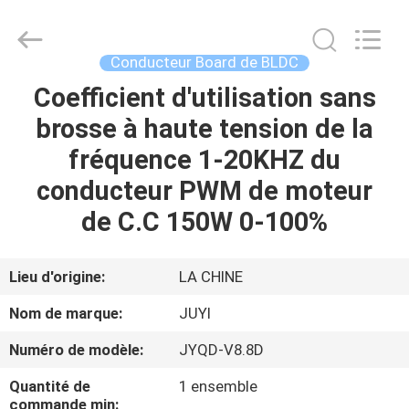
Changzhou
Bextreme
Shell
Motor
Technology
Conducteur Board de BLDC
Co.,Ltd.
All
Rights
Coefficient d'utilisation sans
APERÇU
Reserved.
brosse à haute tension de la
PRODUITS
fréquence 1-20KHZ du
conducteur PWM de moteur
VIDÉOS
de C.C 150W 0-100%
A
Lieu d'origine:
LA CHINE
PROPOS
Nom de marque:
JUYI
DE
Numéro de modèle:
JYQD-V8.8D
NOUS
Quantité de
1 ensemble
commande min: