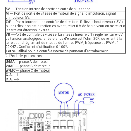
5V
-----Tension interne de sortie de carte de puissance
M
---- Port de sortie de vitesse de moteur de signal d'impulsion, signal
d'impulsion 5V.
Z/F
---- Ports tournants de contrôle de direction. Reliez le haut niveau « 5V »
ou ne reliez non est direction en avant, relier 0 V de bas niveau ou se relier à
la terre est direction inverse.
VR
----Port de contrôle de vitesse. La vitesse linéaire 0.1v réglementaire -5V
de tension analogique, la résistance d'entrée est l'ohm 20K, se relient à la
terre quand règlement de vitesse de l'entrée PWM, fréquence de PWM : 1-
20KHZ ; Coefficient d'utilisation 0-100%
Terre-utilisé
pour le contrôle interne de panneau d'entraînement
2. Port de puissance
U/MA
----phase A de moteur
V/MB
---- phase B de moteur
W/MC
---- phase C de moteur
C.A.
----L
C.A.
----N