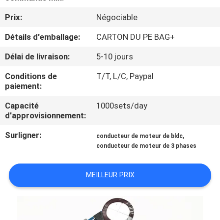
VISITE
Prix:
Négociable
D'USINE
Détails d'emballage:
CARTON DU PE BAG+
CONTRÔLE
Délai de livraison:
5-10 jours
DE
Conditions de
T/T, L/C, Paypal
LA
paiement:
QUALITÉ
Capacité
1000sets/day
d'approvisionnement:
CONTACT
Surligner:
,
conducteur de moteur de bldc
conducteur de moteur de 3 phases
NOUVELLES
MEILLEUR PRIX
TOUS
LES