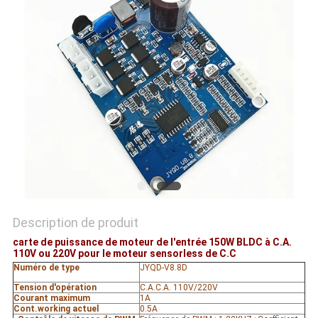
CAS
DEMANDE
DE
SOUMISSION
PLAN
DU
SITE
Description de produit
carte de puissance de moteur de l'entrée 150W BLDC à C.A.
POLITIQUE
110V ou 220V pour le moteur sensorless de C.C
Numéro de type
JYQD-V8.8D
DE
Tension d'opération
C.A.C.A. 110V/220V
CONFIDENTIALITÉ
Courant maximum
1A
Cont.working actuel
0.5A