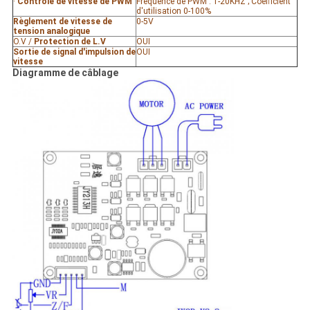
·
Contrôle de vitesse de PWM
Fréquence de PWM : 1-20KHZ ; Coefficient
d'utilisation 0-100%
Règlement de vitesse de
0-5V
tension analogique
O.V /
Protection de L.V
OUI
Sortie de signal d'impulsion de
OUI
vitesse
Diagramme de câblage