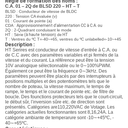
Règle de formation des noms :
C.A. 01 – 2Q de BLSD 220 – HT – T
BLSD : Conducteur de vitesse de BLDC
220 : Tension CA évaluée (v)
01 : Courant de pointe (a)
CDA :
Approvisionnement d'alimentation CC à C.A. ou
2Q : 2-Quadrant conduisant le mode
HT : Série
(à haute tension
) de
HT
T : Ventres du ºC T=-40~+65, ventres du ºC unlabelled=-10~+45
Description :
HT Serires est conducteur de vitesse d'entrée à C.A. ou
de C.C avec des paramètres variables et pi fermés de la
vitesse et du courant. La référence peut être la tension
10V analogique sélectionnable ou le 0∼100%PWM.
Également ce peut être la fréquence 0∼3kHz. Des
paramètres peuvent être placés par des interrupteurs à
positions multiples et des potentiomètres tels que le
nombre de poteau, la vitesse maximum, le temps de
rampe, le temps et le courant de pointe etc. de filtre de
boucle. Des founctions protecteurs tels que le court-circuit,
le début sûr, l'inversion sûre etc. de direction sont
présentés. Catégories are110,220VAC de Votage. Les
catégories actuelles fonctionnantes sont 8,16,24A. La
catégorie ambiante de temperarure sont -10∼+45ºC, -
40∼+65ºC
.