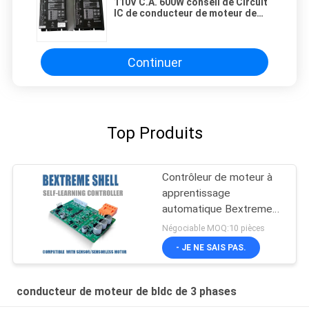
110V C.A. 600W conseil de Circuit
IC de conducteur de moteur de
Bldc de 3 phases
Continuer
Top Produits
Contrôleur de moteur à
apprentissage
automatique Bextreme
Shell
Négociable MOQ:10 pièces
- JE NE SAIS PAS.
conducteur de moteur de bldc de 3 phases