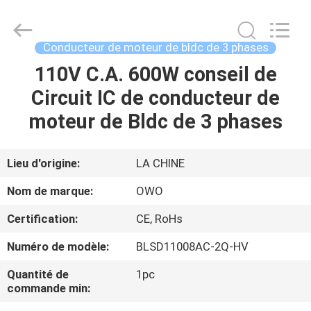
Changzhou
Bextreme
Shell
Motor
Technology
Conducteur de moteur de bldc de 3 phases
Co.,Ltd.
All
Rights
110V C.A. 600W conseil de
APERÇU
Reserved.
Circuit IC de conducteur de
PRODUITS
moteur de Bldc de 3 phases
VIDÉOS
Lieu d'origine:
LA CHINE
Nom de marque:
OWO
A
Certification:
CE, RoHs
PROPOS
Numéro de modèle:
BLSD11008AC-2Q-HV
DE
NOUS
Quantité de
1pc
commande min: