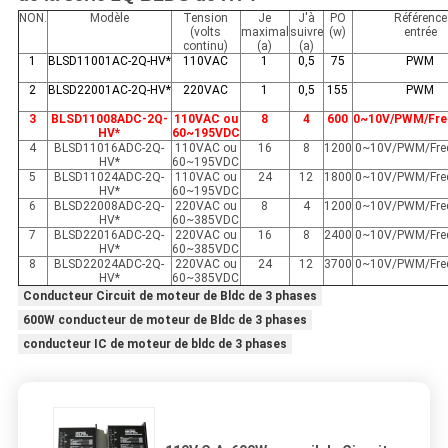
NON.
Modèle
Tension
Je
J'à
PO
Référence
(volts
maximal
suivre
(w)
entrée
continu)
(a)
(a)
1
BLSD11001AC-2Q-HV*
110VAC
1
0,5
75
PWM
2
BLSD22001AC-2Q-HV*
220VAC
1
0,5
155
PWM
3
BLSD11008ADC-2Q-
110VAC ou
8
4
600
0~10V/PWM/Fre
HV*
60~195VDC
4
BLSD11016ADC-2Q-
110VAC ou
16
8
1200
0~10V/PWM/Fre
HV*
60~195VDC
5
BLSD11024ADC-2Q-
110VAC ou
24
12
1800
0~10V/PWM/Fre
HV*
60~195VDC
6
BLSD22008ADC-2Q-
220VAC ou
8
4
1200
0~10V/PWM/Fre
HV*
60~385VDC
7
BLSD22016ADC-2Q-
220VAC ou
16
8
2400
0~10V/PWM/Fre
HV*
60~385VDC
8
BLSD22024ADC-2Q-
220VAC ou
24
12
3700
0~10V/PWM/Fre
HV*
60~385VDC
Conducteur Circuit de moteur de Bldc de 3 phases
600W conducteur de moteur de Bldc de 3 phases
conducteur IC de moteur de bldc de 3 phases