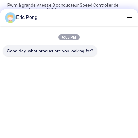
Pwm à grande vitesse 3 conducteur Speed Controller de
moteur de la phase BLDC
Eric Peng
100 à dc de 100000RPM 24V 3 conducteur de moteur de la
phase BLDC
6:03 PM
2 quarts de cercle 12V à forte intensité 3 panneau de With
Speed Showing de conducteur de moteur de la phase BLDC
Good day, what product are you looking for?
Catégories populaires
Tous
Conducteur Board 
Conducteur IC De 
De BLDC
Moteur De BLDC
Conducteur De 
Pompe À Eau Des 
Moteur De Bldc De 3 
Véhicules À Moteur
Phases
Fan Centrifuge De 
Pompe À Eau De 
BLDC
BLDC
Moteur Sans Brosse 
Déclencheur 