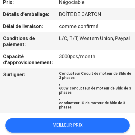
Prix:
Négociable
VISITE
D'USINE
Détails d'emballage:
BOÎTE DE CARTON
Délai de livraison:
comme confirmé
CONTRÔLE
Conditions de
L/C, T/T, Western Union, Paypal
DE
paiement:
LA
Capacité
3000pcs/month
d'approvisionnement:
QUALITÉ
Surligner:
Conducteur Circuit de moteur de Bldc de
3 phases
CONTACT
,
600W conducteur de moteur de Bldc de 3
phases
,
NOUVELLES
conducteur IC de moteur de bldc de 3
phases
TOUS
MEILLEUR PRIX
LES