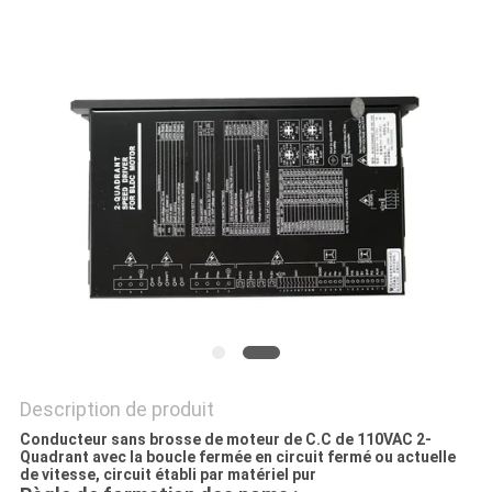
CAS
DEMANDE
DE
SOUMISSION
PLAN
DU
SITE
POLITIQUE
Description de produit
DE
Conducteur sans brosse de moteur de C.C de 110VAC 2-
CONFIDENTIALITÉ
Quadrant avec la boucle fermée en circuit fermé ou actuelle
de vitesse, circuit établi par matériel pur