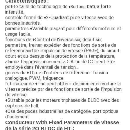
Caractéristiques :
petite taille de technologie de
bâti
, à forte
♦Surface-
intensité.
contrôle fermé de ♦2-Quadrant pi de vitesse avec de
bonnes linéarités.
paramètres ♦Variable plaçant pour différents moteurs et
usage facile.
fonctions de ♦Control de
inverse sûr, début sûr,
l'
permettre, freiner, expédier des
fonctions de sortie de
referenceand
de
impulsion de vitesse (PAGE)
, du circult
l'
court et au-dessus de
protection de
température,
la
la
alarme. L'approvisionnement à C.A. ou de C.C peut être
employé dans l'éventail de tension…
genres de ♦Three d'entrées de référence : tension
analogique, PWM, fréquence.
l'utilisateur de ♦The peut obtenir de circuler en voiture la
vitesse précise par des fonctions de sortie de l'impulsion
de vitesse
♦Suitable pour les moteurs triphasés de BLDC avec des
capteurs de hall.
♦Use des puces industrielles de catégorie, port optique
d'isolement
Conducteur With Fixed Parameters de vitesse
de la série 2Q BLDC de HT :