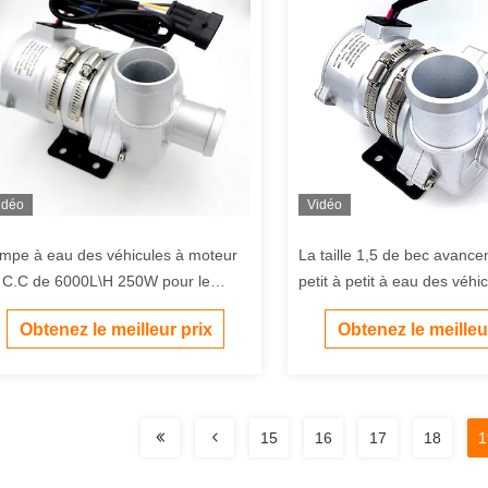
idéo
Vidéo
mpe à eau des véhicules à moteur
La taille 1,5 de bec avanc
 C.C de 6000L\H 250W pour le
petit à petit à eau des véhi
hicule d'ingénieur de véhicule
moteur à faible bruit de BL
Obtenez le meilleur prix
Obtenez le meilleu
ectrique
système de gestion thermi
15
16
17
18
1