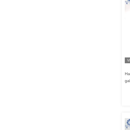
V
Ha
ga
26
ré