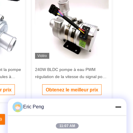
Vidéo
ent la pompe
240W BLDC pompe à eau PWM
cules à
régulation de la vitesse du signal pour
DC pour le
le matériel de refroidissement
r prix
Obtenez le meilleur prix
que
industriel
Eric Peng
9
20
21
22
11:07 AM