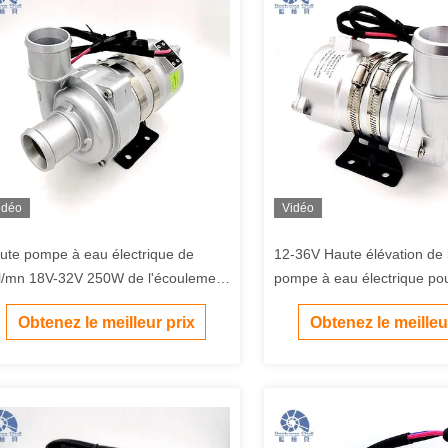
idéo
Vidéo
ute pompe à eau électrique de
12-36V Haute élévation de 
l/mn 18V-32V 250W de l'écoulement
pompe à eau électrique po
 pour le système de tuyau de
refroidissement de la batte
Obtenez le meilleur prix
Obtenez le meilleu
servoir d'eau
BEV PHEV.