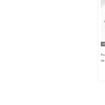
V
Po
de
vé
él