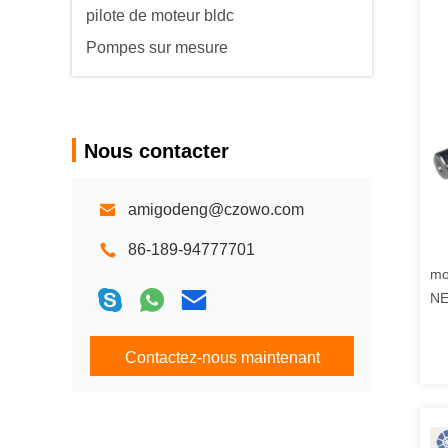
pilote de moteur bldc
Pompes sur mesure
Nous contacter
amigodeng@czowo.com
86-189-94777701
mo
NE
Contactez-nous maintenant