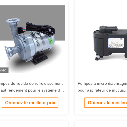
idéo
mpes de liquide de refroidissement
Pompes à micro diaphragm
haut rendement pour le système de
pour aspirateur de mucus,
froidissement par immersion
prélèvement de gaz, équi
Obtenez le meilleur prix
Obtenez le meilleu
écialisées dans le système de
médical et instruments d'an
froidissement du stockage d'énergie
 du serveur