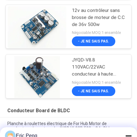
12v au contrôleur sans
brosse de moteur de C.C
de 36v 500w
Négociable MOQ:1 ensemble
- JE NE SAIS PAS.
JYQD-V8.8
110VAC/22VAC
conducteur à haute
tension de moteur de
Négociable MOQ:1 ensemble
l'entrée BLDC
- JE NE SAIS PAS.
Conducteur Board de BLDC
Planche à roulettes électrique de For Hub Motor de
conducteur de moteur de JYQD YL02D 500w 24v Bldc
Eric Peng