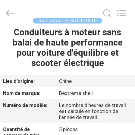
Changzhou
Bextreme
Shell
Motor
Technology
Conducteur Board de BLDC
Co.,Ltd.
All
Rights
Conduiteurs à moteur sans
APERÇU
Reserved.
balai de haute performance
PRODUITS
pour voiture d'équilibre et
scooter électrique
VIDÉOS
Lieu d'origine:
Chine
A
Nom de marque:
Bextreme shell
PROPOS
Numéro de modèle:
Le nombre d'heures de travail
DE
est calculé en fonction de
l'année de travail.
NOUS
Quantité de
5 pièces