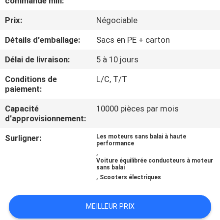
commande min:
VISITE
Prix:
Négociable
D'USINE
Détails d'emballage:
Sacs en PE + carton
CONTRÔLE
Délai de livraison:
5 à 10 jours
DE
Conditions de
L/C, T/T
LA
paiement:
QUALITÉ
Capacité
10000 pièces par mois
d'approvisionnement:
CONTACT
Surligner:
Les moteurs sans balai à haute
performance
,
Voiture équilibrée conducteurs à moteur
NOUVELLES
sans balai
,
Scooters électriques
TOUS
MEILLEUR PRIX
LES