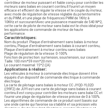
contrôleur de moteur puissant et fiable conçu pour contrôler les
moteurs sans balais en courant continu.Il fournit un moyen
efficace et efficient de réguler la vitesse et le couple du moteur,
avec mode de régulation de vitesse réglable du potentiomètre
et du PWM, et une plage de fréquences PWM de 1KHz à
10KHz.et surcourantAvec une puissance maximale de 540 W*2,
cette carte de pilote de moteur sans balai est le choix idéal pour
les applications de commande de moteur de haute
performance.
Caractéristiques:
Nom du produit: Plaque d'entraînement sans balais à moteur
continu, Plaque d'entraînement sans balais à courant continu,
Plaque d'entraînement à moteur continu sans balais
Plage de régulation de la vitesse: 0-100%
Fonction de protection: surtension, soustension, sur courant
Taille: 100 mm*59 mm*20 mm
Le courant maximal: 15*2 ((A)
Applications à réaliser:
Les véhicules à moteur à commande électrique doivent être
équipés d'un dispositif de commande électrique à commande
électrique.
La carte de pilotage sans balais à moteur CC JYQD-YL02D
((99F2) de JUYI est une carte de pilotage sans balais à courant
continu.Il est conçu pour contrôler les moteurs sans balai CC et
fournir une plage de régulation de vitesse précise de 0 à 100%.
Les algorithmes de commande de ce produit sont basés sur
une onde carrée qui favorise sa stabilité et sa précision.vélo