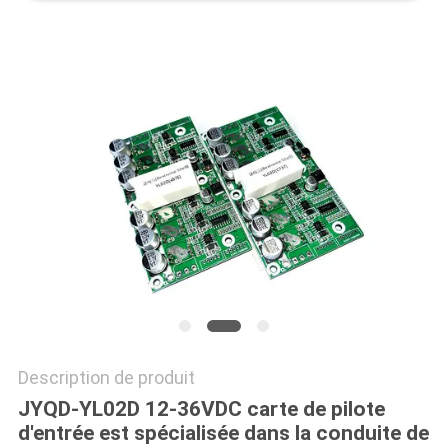
CAS
DEMANDE
DE
SOUMISSION
PLAN
DU
SITE
POLITIQUE
Description de produit
DE
JYQD-YL02D 12-36VDC carte de pilote
CONFIDENTIALITÉ
d'entrée est spécialisée dans la conduite de