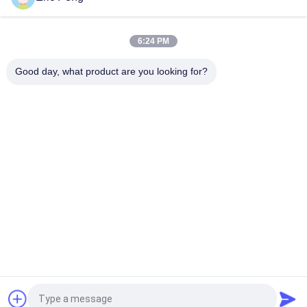
Contrôleur sans brosse Pwm de moteur de C.C du capteur
110V 220V 12V 24v de Hall
6:24 PM
JYQD - V7.5E 36 au conducteur triphasé Board du moteur
BLDC du transistor MOSFET 72VDC
Good day, what product are you looking for?
Catégories populaires
Tous
Conducteur Board 
Conducteur IC De 
De BLDC
Moteur De BLDC
Conducteur De 
Pompe À Eau Des 
Moteur De Bldc De 3 
Véhicules À Moteur
Phases
Fan Centrifuge De 
Pompe À Eau De 
BLDC
BLDC
Moteur Sans Brosse 
Déclencheur 
De C.C
Linéaire Électrique
Demandez un devis