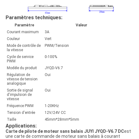
Paramètres techniques:
Paramètre
Valeur
Courant maximum
3A
Couleur
Vert
Mode de contrôle de
PWM/Tension
la vitesse
Cycle de service
0-100%
PWM
Modèle du produit
JYQD-V6.7
Régulation de
Oui
vitesse de tension
analogique
Sortie de signal
Oui
d'impulsion de
vitesse
Fréquence PWM
1-20KHz
Tension d'entrée
12V/24V CC
Taille
45mm*28mm*5mm
Applications:
Carte de pilote de moteur sans balais JUYI JYQD-V6.7 DC
est
une carte de commande de moteur sans balais à courant