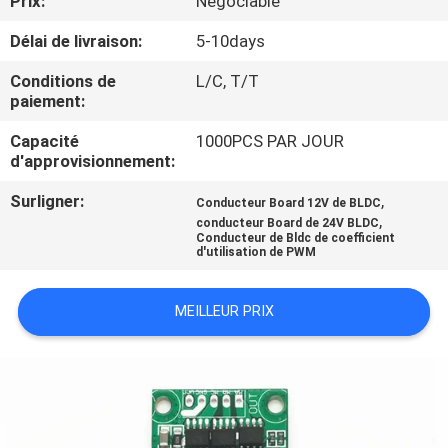
Prix:
Négociable
VISITE
Délai de livraison:
5-10days
D'USINE
Conditions de
L/C, T/T
paiement:
CONTRÔLE
DE
Capacité
1000PCS PAR JOUR
d'approvisionnement:
LA
Surligner:
,
Conducteur Board 12V de BLDC
QUALITÉ
,
conducteur Board de 24V BLDC
Conducteur de Bldc de coefficient
d'utilisation de PWM
CONTACT
MEILLEUR PRIX
NOUVELLES
TOUS
LES