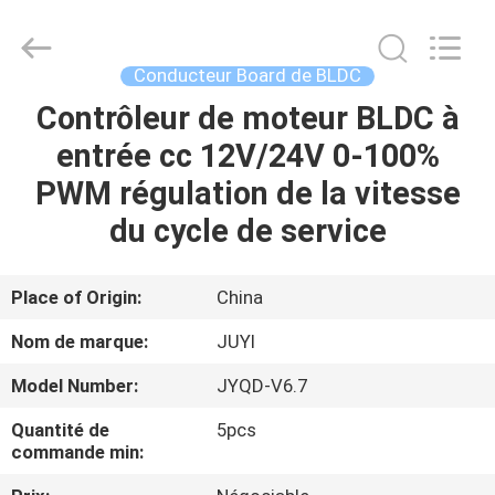
Changzhou
Bextreme
Shell
Motor
Technology
Conducteur Board de BLDC
Co.,Ltd.
All
Rights
Contrôleur de moteur BLDC à
APERÇU
Reserved.
entrée cc 12V/24V 0-100%
PRODUITS
PWM régulation de la vitesse
du cycle de service
VIDÉOS
Place of Origin:
China
A
Nom de marque:
JUYI
PROPOS
Model Number:
JYQD-V6.7
DE
Quantité de
5pcs
NOUS
commande min: