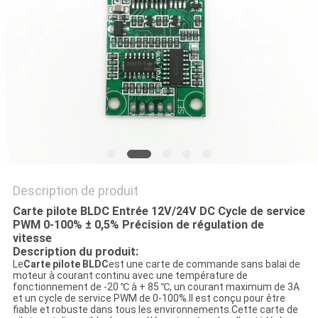
CAS
DEMANDE
DE
SOUMISSION
PLAN
DU
Description de produit
SITE
Carte pilote BLDC Entrée 12V/24V DC Cycle de service
PWM 0-100% ± 0,5% Précision de régulation de
vitesse
POLITIQUE
Description du produit:
Le
Carte pilote BLDC
est une carte de commande sans balai de
DE
moteur à courant continu avec une température de
fonctionnement de -20 ℃ à + 85 ℃, un courant maximum de 3A
CONFIDENTIALITÉ
et un cycle de service PWM de 0-100%.Il est conçu pour être
fiable et robuste dans tous les environnements.Cette carte de