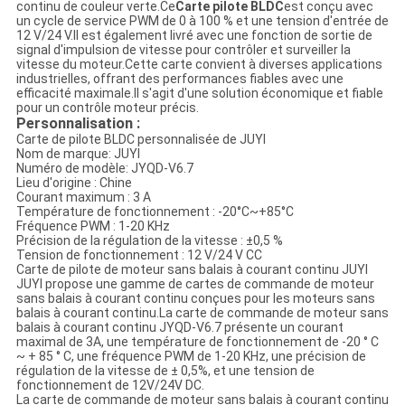
continu de couleur verte.Ce
Carte pilote BLDC
est conçu avec
un cycle de service PWM de 0 à 100 % et une tension d'entrée de
12 V/24 V.Il est également livré avec une fonction de sortie de
signal d'impulsion de vitesse pour contrôler et surveiller la
vitesse du moteur.Cette carte convient à diverses applications
industrielles, offrant des performances fiables avec une
efficacité maximale.Il s'agit d'une solution économique et fiable
pour un contrôle moteur précis.
Personnalisation :
Carte de pilote BLDC personnalisée de JUYI
Nom de marque: JUYI
Numéro de modèle: JYQD-V6.7
Lieu d'origine : Chine
Courant maximum : 3 A
Température de fonctionnement : -20°C~+85°C
Fréquence PWM : 1-20 KHz
Précision de la régulation de la vitesse : ±0,5 %
Tension de fonctionnement : 12 V/24 V CC
Carte de pilote de moteur sans balais à courant continu JUYI
JUYI propose une gamme de cartes de commande de moteur
sans balais à courant continu conçues pour les moteurs sans
balais à courant continu.La carte de commande de moteur sans
balais à courant continu JYQD-V6.7 présente un courant
maximal de 3A, une température de fonctionnement de -20 ° C
~ + 85 ° C, une fréquence PWM de 1-20 KHz, une précision de
régulation de la vitesse de ± 0,5%, et une tension de
fonctionnement de 12V/24V DC.
La carte de commande de moteur sans balais à courant continu