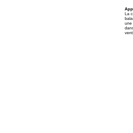
App
La c
bala
une 
dans
vent