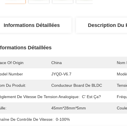
Informations Détaillées
Description Du 
nformations Détaillées
ace Of Origin
China
Nom 
odel Number
JYQD-V6.7
Modèl
om Du Produit:
Conducteur Board De BLDC
Tensi
èglement De Vitesse De Tension Analogique:
C' Est Ça?
Fréq
ille:
45mm*28mm*5mm
Coule
haîne De Contrôle De Vitesse:
0-100%