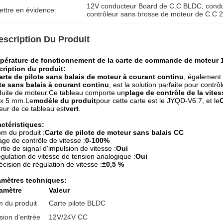
12V conducteur Board de C.C BLDC
, 
cond
ettre en évidence:
contrôleur sans brosse de moteur de C.C 
escription Du Produit
pérature de fonctionnement de la carte de commande de moteu
ription du produit:
arte de pilote sans balais de moteur à courant continu
, également
te sans balais à courant continu
, est la solution parfaite pour contr
uite de moteur.Ce tableau comporte un
plage de contrôle de la vites
x 5 mm.Le
modèle du produit
pour cette carte est le JYQD-V6.7, et le
eur de ce tableau est
vert
.
ctéristiques:
m du produit :
Carte de pilote de moteur sans balais CC
age de contrôle de vitesse :
0-100%
rtie de signal d'impulsion de vitesse :
Oui
gulation de vitesse de tension analogique :
Oui
écision de régulation de vitesse :
±0,5 %
amètres techniques:
amètre
Valeur
 du produit
Carte pilote BLDC
sion d'entrée
12V/24V CC