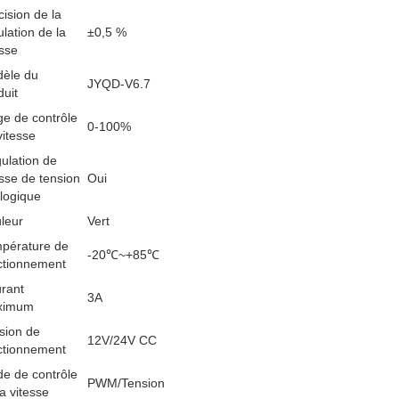
cision de la
ulation de la
±0,5 %
esse
èle du
JYQD-V6.7
duit
ge de contrôle
0-100%
vitesse
ulation de
esse de tension
Oui
logique
leur
Vert
pérature de
-20℃~+85℃
ctionnement
rant
3A
ximum
sion de
12V/24V CC
ctionnement
e de contrôle
PWM/Tension
la vitesse