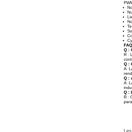
PWM
No
Nu
Li
No
Te
So
Co
Cy
FAQ
Q : 
R : 
cont
Q : 
A: L
rend
Q : 
A: L
indu
Q : 
R : 
para
Les