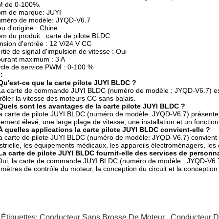
 de 0-100%.
m de marque: JUYI
méro de modèle: JYQD-V6.7
eu d'origine : Chine
m du produit : carte de pilote BLDC
nsion d'entrée : 12 V/24 V CC
rtie de signal d'impulsion de vitesse : Oui
urant maximum : 3 A
cle de service PWM : 0-100 %
:
Qu'est-ce que la carte pilote JUYI BLDC ?
La carte de commande JUYI BLDC (numéro de modèle : JYQD-V6.7) est 
rôler la vitesse des moteurs CC sans balais.
Quels sont les avantages de la carte pilote JUYI BLDC ?
a carte de pilote JUYI BLDC (numéro de modèle: JYQD-V6.7) présente u
ement élevé, une large plage de vitesse, une installation et un fonction
À quelles applications la carte pilote JUYI BLDC convient-elle ?
a carte de pilote JUYI BLDC (numéro de modèle: JYQD-V6.7) convient à
strielle, les équipements médicaux, les appareils électroménagers, les ou
La carte de pilote JUYI BLDC fournit-elle des services de personna
Oui, la carte de commande JUYI BLDC (numéro de modèle : JYQD-V6.7) 
mètres de contrôle du moteur, la conception du circuit et la conception
 Étiquettes:
Conducteur Sans Brosse De Moteur
,
Conducteur D