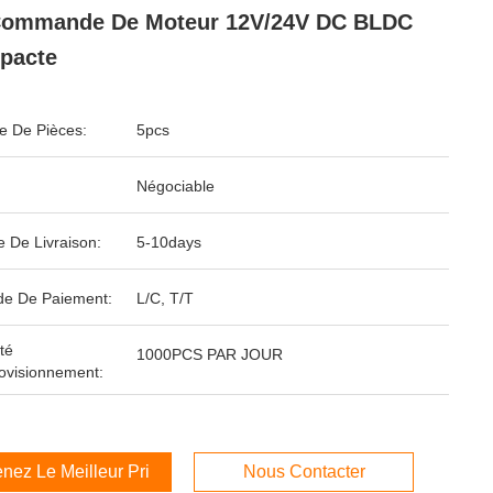
Commande De Moteur 12V/24V DC BLDC
pacte
 De Pièces:
5pcs
Négociable
e De Livraison:
5-10days
e De Paiement:
L/C, T/T
té
1000PCS PAR JOUR
ovisionnement:
nez Le Meilleur Prix
Nous Contacter