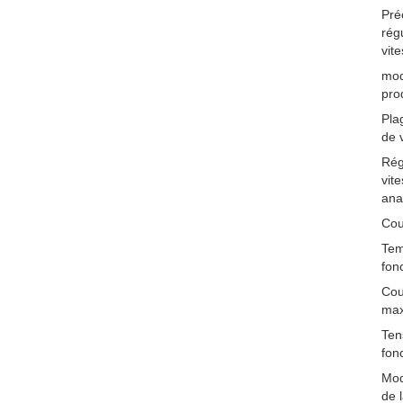
Pré
rég
vit
mod
pro
Pla
de 
Rég
vit
ana
Cou
Tem
fon
Cou
ma
Ten
fon
Mod
de 