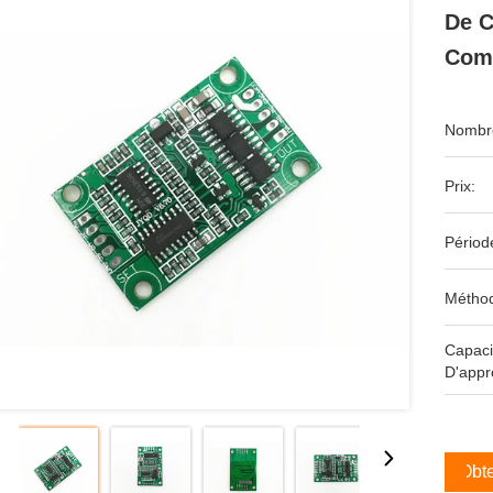
De 
Com
Nombre
Prix:
Périod
Méthod
Capaci
D'appr
Obte