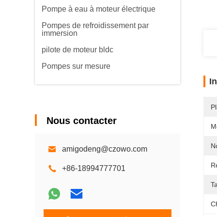
Pompe à eau à moteur électrique
Pompes de refroidissement par
immersion
pilote de moteur bldc
Pompes sur mesure
I
Pl
Nous contacter
M
N
amigodeng@czowo.com
R
+86-18994777701
Ta
C