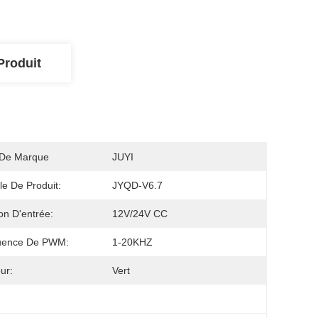
Produit
De Marque
JUYI
e De Produit:
JYQD-V6.7
on D'entrée:
12V/24V CC
uence De PWM:
1-20KHZ
ur:
Vert