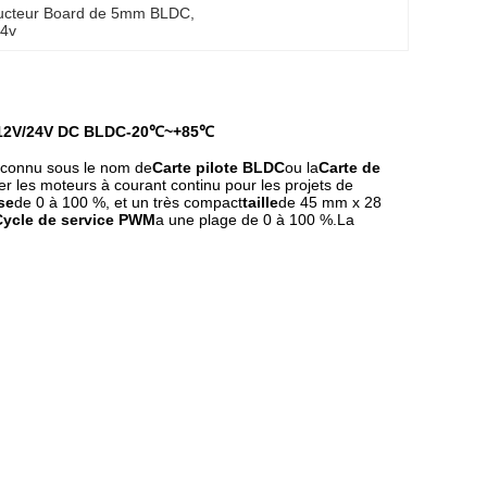
ucteur Board de 5mm BLDC
, 
24v
r 12V/24V DC BLDC-20℃~+85℃
 connu sous le nom de
Carte pilote BLDC
ou la
Carte de
ôler les moteurs à courant continu pour les projets de
se
de 0 à 100 %, et un très compact
taille
de 45 mm x 28
Cycle de service PWM
a une plage de 0 à 100 %.La