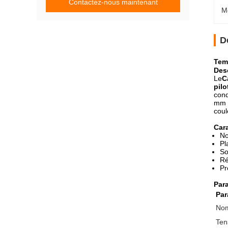
Contactez-nous maintenant
M
D
Tem
Desc
Le
C
pilo
cond
mm 
coul
Cara
No
Pl
So
Ré
Pr
Par
Par
Nom
Ten