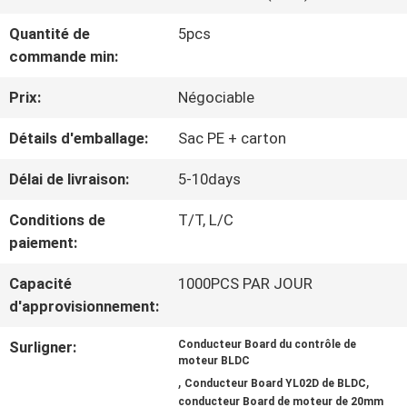
NOUS
Quantité de
5pcs
commande min:
VISITE
Prix:
Négociable
D'USINE
Détails d'emballage:
Sac PE + carton
CONTRÔLE
Délai de livraison:
5-10days
DE
Conditions de
T/T, L/C
paiement:
LA
Capacité
1000PCS PAR JOUR
QUALITÉ
d'approvisionnement:
Surligner:
Conducteur Board du contrôle de
CONTACT
moteur BLDC
,
,
Conducteur Board YL02D de BLDC
conducteur Board de moteur de 20mm