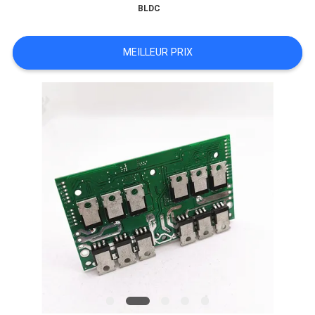
BLDC
NOUVELLES
MEILLEUR PRIX
TOUS
LES
CAS
DEMANDE
DE
SOUMISSION
PLAN