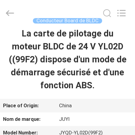
Changzhou
Bextreme
Shell
Motor
Conducteur Board de BLDC
Technology
Co.,Ltd.
La carte de pilotage du
APERÇU
All
Rights
Reserved.
moteur BLDC de 24 V YL02D
PRODUITS
((99F2) dispose d'un mode de
démarrage sécurisé et d'une
VIDÉOS
fonction ABS.
A
Place of Origin:
China
PROPOS
Nom de marque:
JUYI
DE
Model Number:
JYQD-YL02D(99F2)