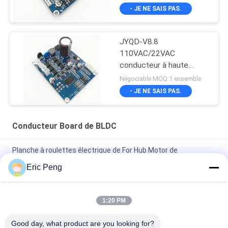
- JE NE SAIS PAS.
JYQD-V8.8
110VAC/22VAC
conducteur à haute
tension de moteur de
Négociable MOQ:1 ensemble
l'entrée BLDC
- JE NE SAIS PAS.
Conducteur Board de BLDC
Planche à roulettes électrique de For Hub Motor de
conducteur de moteur de JYQD YL02D 500w 24v Bldc
Eric Peng
Contrôleur sans brosse Pwm de moteur de C.C du capteur
110V 220V 12V 24v de Hall
1:20 PM
JYQD - V7.5E 36 au conducteur triphasé Board du moteur
Good day, what product are you looking for?