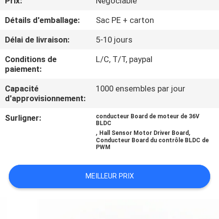
Prix:
Négociable
VISITE
Détails d'emballage:
Sac PE + carton
D'USINE
Délai de livraison:
5-10 jours
CONTRÔLE
Conditions de
L/C, T/T, paypal
DE
paiement:
LA
Capacité
1000 ensembles par jour
d'approvisionnement:
QUALITÉ
Surligner:
conducteur Board de moteur de 36V
BLDC
,
,
CONTACT
Hall Sensor Motor Driver Board
Conducteur Board du contrôle BLDC de
PWM
NOUVELLES
MEILLEUR PRIX
TOUS
LES