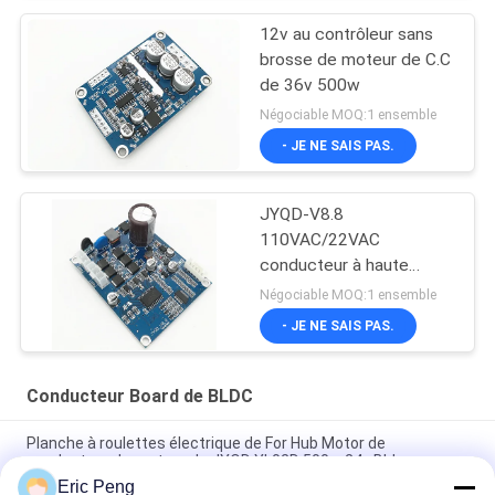
12v au contrôleur sans
brosse de moteur de C.C
de 36v 500w
Négociable MOQ:1 ensemble
- JE NE SAIS PAS.
JYQD-V8.8
110VAC/22VAC
conducteur à haute
tension de moteur de
Négociable MOQ:1 ensemble
l'entrée BLDC
- JE NE SAIS PAS.
Conducteur Board de BLDC
Planche à roulettes électrique de For Hub Motor de
conducteur de moteur de JYQD YL02D 500w 24v Bldc
Eric Peng