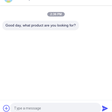
Contrôleur sans brosse Pwm de moteur de C.C du capteur
110V 220V 12V 24v de Hall
2:36 PM
JYQD - V7.5E 36 au conducteur triphasé Board du moteur
BLDC du transistor MOSFET 72VDC
Good day, what product are you looking for?
Catégories populaires
Tous
Conducteur Board 
Conducteur IC De 
De BLDC
Moteur De BLDC
Conducteur De 
Pompe À Eau Des 
Moteur De Bldc De 3 
Véhicules À Moteur
Phases
Fan Centrifuge De 
Pompe À Eau De 
BLDC
BLDC
Moteur Sans Brosse 
Déclencheur 
De C.C
Linéaire Électrique
Demandez un devis