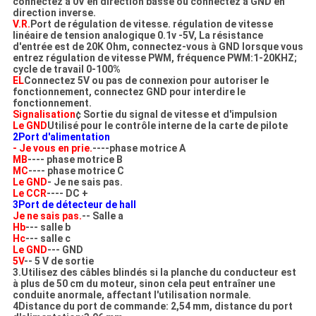
connectez à 0V en direction basse ou connectez à GND en
direction inverse.
V.R.
Port de régulation de vitesse. régulation de vitesse
linéaire de tension analogique 0.1v -5V, La résistance
d'entrée est de 20K Ohm, connectez-vous à GND lorsque vous
entrez régulation de vitesse PWM, fréquence PWM:1-20KHZ;
cycle de travail 0-100%
EL
Connectez 5V ou pas de connexion pour autoriser le
fonctionnement, connectez GND pour interdire le
fonctionnement.
Signalisation
¢ Sortie du signal de vitesse et d'impulsion
Le GND
Utilisé pour le contrôle interne de la carte de pilote
2Port d'alimentation
- Je vous en prie.
----phase motrice A
MB
---- phase motrice B
MC
---- phase motrice C
Le GND
- Je ne sais pas.
Le CCR
---- DC +
3Port de détecteur de hall
Je ne sais pas.
-- Salle a
Hb
--- salle b
Hc
--- salle c
Le GND
--- GND
5V
-- 5 V de sortie
3.Utilisez des câbles blindés si la planche du conducteur est
à plus de 50 cm du moteur, sinon cela peut entraîner une
conduite anormale, affectant l'utilisation normale.
4Distance du port de commande: 2,54 mm, distance du port