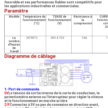
favorable et ses performances fiables sont compétitifs pour
les applications industrielles et commerciales.
Paramètre
Modèle
Température de
TENSE de
Résistance à
CURR
fonctionnement
fonctionnement
la
foncti
(°C)
(
V
)
compression
con
(
U
Le
-20°85°C
36V à 72V
16A
1
nombre
d'heures
de
travail
Diagramme de câblage
1- Port de commande.
5V
La tension de sortie interne de la carte du conducteur, le
potentiomètre externe ou l'interrupteur pour régler la vitesse
et le fonctionnement en marche arrière
Z/F
Connectez à 5V ou pas de connexion en direction avant,