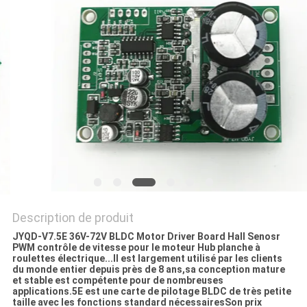
CAS
DEMANDE
DE
SOUMISSION
PLAN
DU
SITE
Description de produit
JYQD-V7.5E 36V-72V BLDC Motor Driver Board Hall Senosr
POLITIQUE
PWM contrôle de vitesse pour le moteur Hub planche à
roulettes électrique...
Il est largement utilisé par les clients
DE
du monde entier depuis près de 8 ans,sa conception mature
et stable est compétente pour de nombreuses
CONFIDENTIALITÉ
applications.5E est une carte de pilotage BLDC de très petite
taille avec les fonctions standard nécessairesSon prix