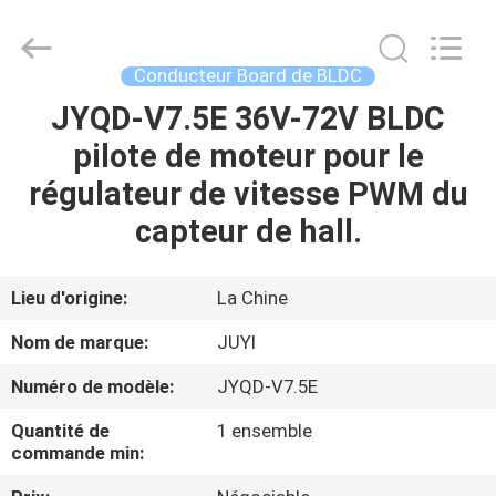
Changzhou
Bextreme
Shell
Motor
Technology
Conducteur Board de BLDC
Co.,Ltd.
All
Rights
JYQD-V7.5E 36V-72V BLDC
APERÇU
Reserved.
pilote de moteur pour le
PRODUITS
régulateur de vitesse PWM du
capteur de hall.
VIDÉOS
Lieu d'origine:
La Chine
A
Nom de marque:
JUYI
PROPOS
Numéro de modèle:
JYQD-V7.5E
DE
Quantité de
1 ensemble
NOUS
commande min: