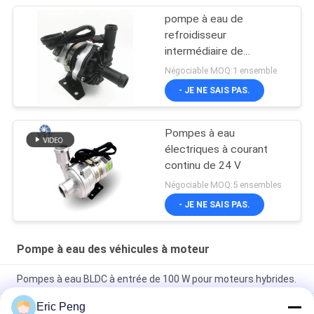
pompe à eau de
refroidisseur
intermédiaire de
turbocompresseur
Négociable MOQ:1 ensemble
- JE NE SAIS PAS.
Pompes à eau
électriques à courant
continu de 24 V
Négociable MOQ:5 ensembles
- JE NE SAIS PAS.
Pompe à eau des véhicules à moteur
Pompes à eau BLDC à entrée de 100 W pour moteurs hybrides.
Eric Peng
Pompes de refroidissement pour véhicules électriques de 24