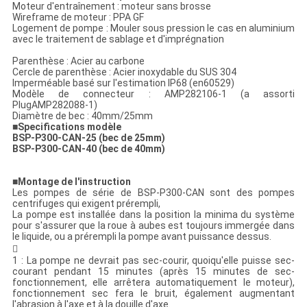
Moteur d'entraînement : moteur sans brosse
Wireframe de moteur : PPA GF
Logement de pompe : Mouler sous pression le cas en aluminium
avec le traitement de sablage et d'imprégnation
Parenthèse : Acier au carbone
Cercle de parenthèse : Acier inoxydable du SUS 304
Imperméable basé sur l'estimation IP68 (en60529)
Modèle de connecteur : AMP282106-1 (a assorti
PlugAMP282088-1)
Diamètre de bec : 40mm/25mm
■
Specifications modèle
BSP-P300-CAN-25 (bec de 25mm)
BSP-P300-CAN-40 (bec de 40mm)
■
Montage de l'instruction
Les pompes de série de BSP-P300-CAN sont des pompes
centrifuges qui exigent prérempli,
La pompe est installée dans la position la minima du système
pour s'assurer que la roue à aubes est toujours immergée dans
le liquide, ou a prérempli la pompe avant puissance dessus.

1 : La pompe ne devrait pas sec-courir, quoiqu'elle puisse sec-
courant pendant 15 minutes (après 15 minutes de sec-
fonctionnement, elle arrêtera automatiquement le moteur),
fonctionnement sec fera le bruit, également augmentant
l'abrasion à l'axe et à la douille d'axe.