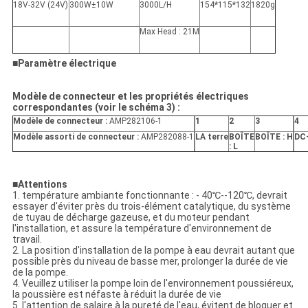
18V-32V (24V)
300W±10W
3000L/H
154*115*132
1820g
Max Head : 21M
■
Paramètre électrique
Modèle de connecteur et les propriétés électriques
correspondantes (voir le schéma 3) :
Modèle de connecteur :
AMP282106-1
1
2
3
4
Modèle assorti de connecteur :
AMP282088-1
LA terre
BOÎTE
BOÎTE : H
DC
: L
■
Attentions
1. température ambiante fonctionnante : - 40℃--120℃, devrait
essayer d'éviter près du trois-élément catalytique, du système
de tuyau de décharge gazeuse, et du moteur pendant
l'installation, et assure la température d'environnement de
travail.
2. La position d'installation de la pompe à eau devrait autant que
possible près du niveau de basse mer, prolonger la durée de vie
de la pompe.
4. Veuillez utiliser la pompe loin de l'environnement poussiéreux,
la poussière est néfaste à réduit la durée de vie
5. l'attention de salaire à la pureté de l'eau, évitent de bloquer et