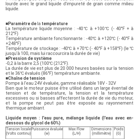
lourde avec le grand liquide d'impureté de grain comme milieu
liquide.
■
Paramètre de
la
température
La température liquide moyenne : -40℃ à +100℃ (- 40°F + à
212°F)
Température ambiante fonctionnante : -40℃ à +120℃ (- 40°F à
+248°F)
Température de stockage : -40℃ à +70℃ (- 40°F à +158°F) (le ℃
jusqu'à 100, mais lui raccourcira la durée de vie)
■
Pression de système
-0,2 à la barre 2,5 (100℃ (212°F).
La durée de vie est plus de 20 000 heures basées sur la tension
et le 36℃ évalués (86°F) température ambiante.
■
Chaîne de tension
Pompe à l'eau 24V évaluée, gamme réalisable 18V - 32V
Bien que le moteur puisse être utilisé dans un large éventail de
tension et de température, la tension et la température
excessives ou si basses affecteront la durée de vie du moteur,
et la pompe ne peut pas être exposée au rayonnement
thermique ambiant.
Liquide moyen : l'eau pure, mélange liquide (l'eau avec en-
dessous du glycol de 60%)
Tension locale
Puissance évaluée
Max Flow
Dimensions
Poids
(Volts continu)
(w)
(L/H)
(millimètre)
(G)