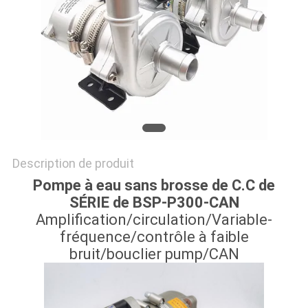
CAS
DEMANDE
DE
SOUMISSION
PLAN
Description de produit
DU
Pompe à eau sans brosse de C.C de
SITE
SÉRIE de BSP-P300-CAN
Amplification/circulation/Variable-
fréquence/contrôle à faible
POLITIQUE
bruit/bouclier pump/CAN
DE
CONFIDENTIALITÉ