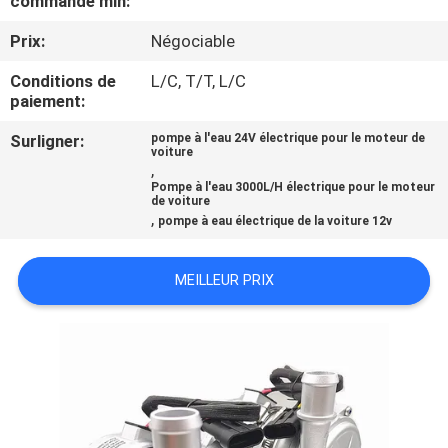
commande min:
VISITE
Prix:
Négociable
D'USINE
Conditions de
L/C, T/T, L/C
paiement:
CONTRÔLE
DE
Surligner:
pompe à l'eau 24V électrique pour le moteur de
voiture
,
LA
Pompe à l'eau 3000L/H électrique pour le moteur
de voiture
QUALITÉ
,
pompe à eau électrique de la voiture 12v
CONTACT
MEILLEUR PRIX
NOUVELLES
TOUS
LES