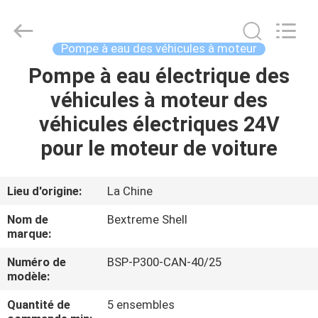
Changzhou
Bextreme
Shell
Motor
Technology
Pompe à eau des véhicules à moteur
Co.,Ltd.
All
Rights
Pompe à eau électrique des
APERÇU
Reserved.
véhicules à moteur des
PRODUITS
véhicules électriques 24V
pour le moteur de voiture
VIDÉOS
Lieu d'origine:
La Chine
A
Nom de
Bextreme Shell
PROPOS
marque:
DE
Numéro de
BSP-P300-CAN-40/25
modèle:
NOUS
Quantité de
5 ensembles