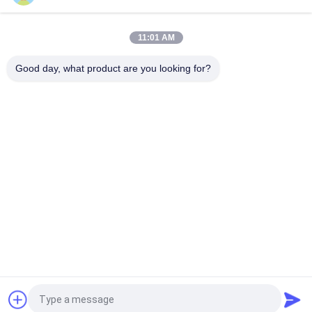
VdC pour le système de refroidissement de véhicules
hybrides de bus.
11:01 AM
Une pompe à eau automobile Bextreme Shell 24VDC de haute
qualité pour le refroidissement des véhicules de construction.
Good day, what product are you looking for?
Catégories populaires
Tous
Conducteur Board 
Conducteur IC De 
De BLDC
Moteur De BLDC
Conducteur De 
Pompe À Eau Des 
Moteur De Bldc De 3 
Véhicules À Moteur
Phases
Fan Centrifuge De 
Pompe À Eau De 
BLDC
BLDC
Moteur Sans Brosse 
Déclencheur 
De C.C
Linéaire Électrique
Demandez un devis