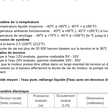
amètre de
la
température
empérature liquide moyenne : -40℃ à +85℃ (- 40°F + à 185°F)
érature ambiante fonctionnante : -40℃ à +85℃ (- 40°F +185°F) à hu
érature de stockage : -40℃ à +70℃ (- 40°F à +158°F) (le ℃ jusqu'à 100
ession de système
 à la barre 2,5 (100℃ (212°F).
urée de vie est plus de 20 000 heures basées sur la tension et le 36
aîne de tension
e à l'eau 12V évaluée, gamme réalisable 9V - 16V
e à l'eau 24V évaluée, gamme réalisable 18V - 30V
 que le moteur puisse être utilisé dans un large éventail de tension et 
ssives ou si basses affecteront la durée de vie du moteur, la pompe 
ant.
ide moyen : l'eau pure, mélange liquide (l'eau avec en-dessous d
ramètre électrique
Puissance
Écoulement
Tension locale
Dimensions
évaluée
évalué
(Volts continu)
(millimètre)
(w)
(L/H)