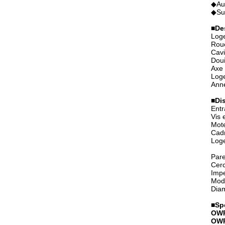
◆Au-
◆Sur
■
De
Log
Rou
Cavi
Doui
Axe 
Loge
Anne
■
Di
Entr
Vis 
Mote
Cadr
Loge
Pare
Cerc
Impe
Modè
Diam
■
Sp
OWP
OWP