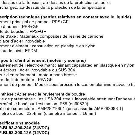
dessus de la tension, au-dessus de la protection actuelle
chargez, au-dessus de la protection de la température
scription technique (parties relatives en contact avec le liquide)
ement principal de pompe : PPS+GF
e à aubes : PPS+GF
té de bouclier : PPS+GF
lle d'axe : Matériaux composites de résine de carbone
: axe d'acier inoxydable
ment d'aimant : capsulation en plastique en nylon
au de joint : EPDM
spositif d'entraînement (moteur y compris)
aînement de l'électro-aimant : aimant capsulated en plastique en nylon
et écrous : Acier inoxydable du SUS 304
ur d'entraînement : moteur sans brosse
e de fil de moteur : PPA GF
ment de pompe : Mouler sous pression le cas en aluminium avec le tr
nthèse : Acier avec le revêtement de poudre
le de parenthèse : Les USA 304 steel+ inoxydable atténuant l'anneau
rméable basé sur l'estimation IP68 (en60529)
le de connecteur : AMP282106-1 (prise assortie AMP282088-1)
ètre de bec : 22.4mm (diamètre intérieur : 16mm)
ecifications modèle
-BL93-300-24A (24VDC)
-BL93-300-12A (12VDC)