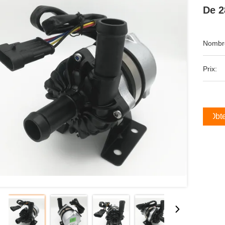
De 
Nombre
Prix:
Obte