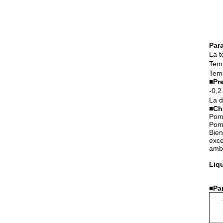
Par
La t
Temp
Temp
■
Pr
-0,2
La d
■
Ch
Pomp
Pomp
Bien
exce
ambi
Liqu
■
Pa