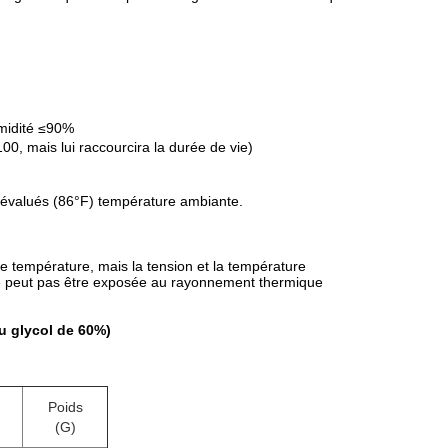
midité ≤90%
, mais lui raccourcira la durée de vie)
℃ évalués (86°F) température ambiante.
de température, mais la tension et la température
ne peut pas être exposée au rayonnement thermique
u glycol de 60%)
Poids
(G)