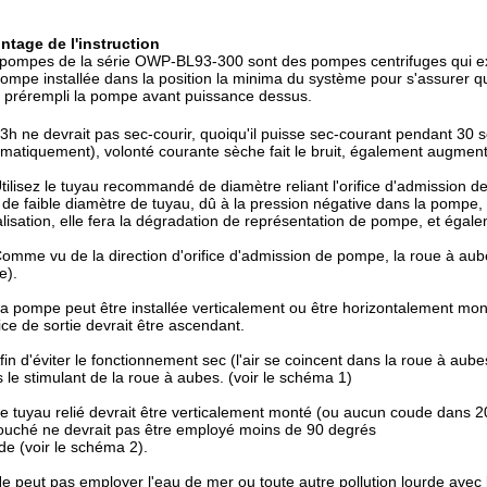
ntage de l'instruction
pompes de la série OWP-BL93-300 sont des pompes centrifuges qui ex
ompe installée dans la position la minima du système pour s'assurer qu
 prérempli la pompe avant puissance dessus.
3h ne devrait pas sec-courir, quoiqu'il puisse sec-courant pendant 30 
matiquement), volonté courante sèche fait le bruit, également augmentant
Utilisez le tuyau recommandé de diamètre reliant l'orifice d'admission
 de faible diamètre de tuyau, dû à la pression négative dans la pompe, l'
lisation, elle fera la dégradation de représentation de pompe, et égal
Comme vu de la direction d'orifice d'admission de pompe, la roue à aubes
e).
La pompe peut être installée verticalement ou être horizontalement mont
ifice de sortie devrait être ascendant.
Afin d'éviter le fonctionnement sec (l'air se coincent dans la roue à aube
 le stimulant de la roue à aubes. (voir le schéma 1)
Le tuyau relié devrait être verticalement monté (ou aucun coude dans 20
uché ne devrait pas être employé moins de 90 degrés
e (voir le schéma 2).
Ne peut pas employer l'eau de mer ou toute autre pollution lourde avec 