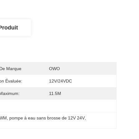
Produit
De Marque
OWO
on Évaluée:
12V/24VDC
 Maximum:
11.5M
 PWM
, 
pompe à eau sans brosse de 12V 24V
, 