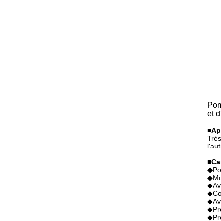
Pom
et 
■
Ap
Très
l'au
■
Ca
◆
Po
◆Mot
◆Ave
◆Con
◆Ave
◆Pro
◆Pro