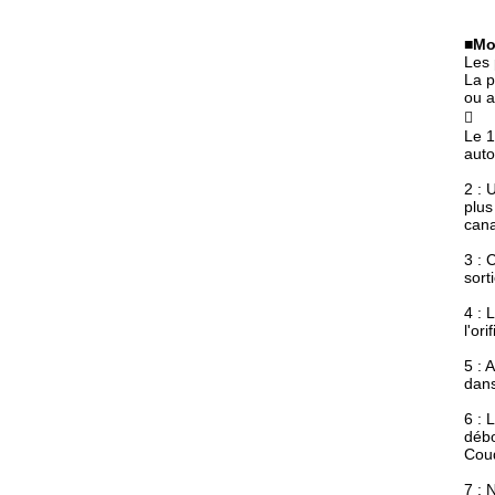
■
Mo
Les 
La p
ou a

Le 1
auto
2 : 
plus
cana
3 : 
sorti
4 : 
l'or
5 : 
dans
6 : 
débo
Coud
7 : 