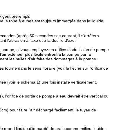
igent prérempli,
e la roue à aubes est toujours immergée dans le liquide,
secondes (après 30 secondes sec-courant, il s'arrêtera
 l'abrasion à l'axe et à la douille d'axe.
 de pompe, si vous employez un orifice d'admission de pompe
air extérieur plus facile entrent à la pompe par la
ement les bulles d'air faire des dommages à la pompe.
 tourne dans le sens horaire (voir la flèche sur l'orifice de
ée (voir le schéma 1) une fois installé verticalement,
s), l'orifice de sortie de pompe à eau devrait être vertical ou
cm) pour faire l'air déchargé facilement, le tuyau de
le grand liquide d'impureté de grain comme milieu liquide.