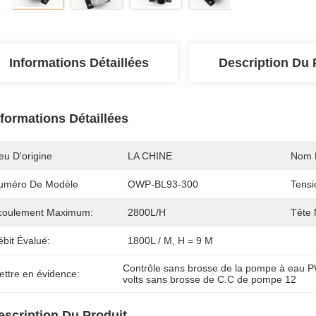
Informations Détaillées
Description Du 
nformations Détaillées
eu D'origine
LA CHINE
Nom 
uméro De Modèle
OWP-BL93-300
Tensi
coulement Maximum:
2800L/H
Tête
bit Évalué:
1800L / M, H = 9 M
Contrôle sans brosse de la pompe à eau
ettre en évidence:
volts sans brosse de C.C de pompe 12
escription Du Produit