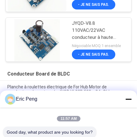
- JE NE SAIS PAS.
JYQD-V8.8
110VAC/22VAC
conducteur à haute
tension de moteur de
Négociable MOQ:1 ensemble
l'entrée BLDC
- JE NE SAIS PAS.
Conducteur Board de BLDC
Planche à roulettes électrique de For Hub Motor de
conducteur de moteur de JYQD YL02D 500w 24v Bldc
Eric Peng
Contrôleur sans brosse Pwm de moteur de C.C du capteur
110V 220V 12V 24v de Hall
11:57 AM
JYQD - V7.5E 36 au conducteur triphasé Board du moteur
BLDC du transistor MOSFET 72VDC
Good day, what product are you looking for?