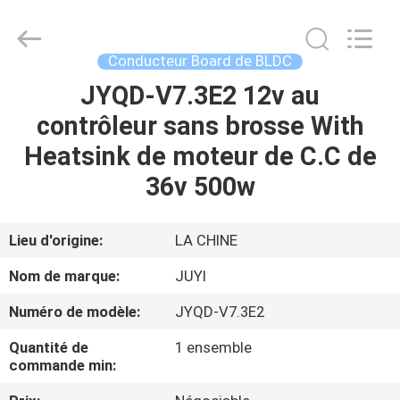
Changzhou
Bextreme
Shell
Motor
Technology
Conducteur Board de BLDC
Co.,Ltd.
All
Rights
JYQD-V7.3E2 12v au
APERÇU
Reserved.
contrôleur sans brosse With
PRODUITS
Heatsink de moteur de C.C de
36v 500w
VIDÉOS
Lieu d'origine:
LA CHINE
A
Nom de marque:
JUYI
PROPOS
Numéro de modèle:
JYQD-V7.3E2
DE
Quantité de
1 ensemble
NOUS
commande min: