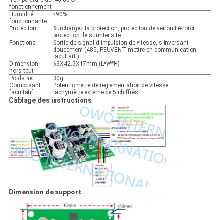
Température de
-40-85℃
fonctionnement
Humidité
≤90%
fonctionnante
Protection
Surchargez la protection, protection de verrouillé-rotor,
protection de surintensité
Fonctions
Sortie de signal d'impulsion de vitesse, s'inversant
doucement (485, PEUVENT mettre en communication
facultatif)
Dimension
63X42.5X17mm (L*W*H)
hors-tout
Poids net
30g
Composant
Potentiomètre de réglementation de vitesse
facultatif
tachymètre externe de 5 chiffres
Câblage des instructions
Dimension de support