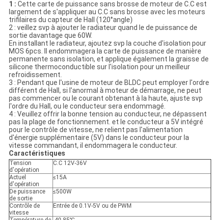
1 :
Cette carte de puissance sans brosse de moteur de C.C est
largement de s'appliquer au C.C sans brosse avec les moteurs
trifilaires du capteur de Hall (120°angle)
2 : veillez svp à ajouter le radiateur quand le de puissance de
sortie davantage que 60W.
En installant le radiateur, ajoutez svp la couche d'isolation pour
MOS 6pcs. Il endommagera la carte de puissance de manière
permanente sans isolation, et applique également la graisse de
silicone thermoconductible sur l'isolation pour un meilleur
refroidissement.
3 : Pendant que l'usine de moteur de BLDC peut employer l'ordre
différent de Hall, si l'anormal à moteur de démarrage, ne peut
pas commencer ou le courant obtenant à la haute, ajuste svp
l'ordre du Hall, ou le conducteur sera endommagé.
4 : Veuillez offrir la bonne tension au conducteur, ne dépassent
pas la plage de fonctionnement. et le conducteur a 5V intégré
pour le contrôle de vitesse, ne relient pas l'alimentation
d'énergie supplémentaire (5V) dans le conducteur pour la
vitesse commandant, il endommagera le conducteur.
Caractéristiques
Tension
C.C 12V-36V
d'opération
Actuel
≤15A
d'opération
De puissance
≤500W
de sortie
Contrôle de
Entrée de 0.1V-5V ou de PWM
vitesse