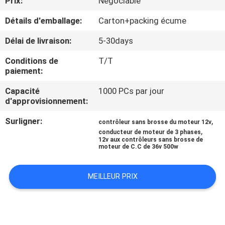
Prix:
Négociable
VISITE
Détails d'emballage:
Carton+packing écume
D'USINE
Délai de livraison:
5-30days
CONTRÔLE
Conditions de
T/T
DE
paiement:
LA
Capacité
1000 PCs par jour
d'approvisionnement:
QUALITÉ
Surligner:
,
contrôleur sans brosse du moteur 12v
,
conducteur de moteur de 3 phases
CONTACT
12v aux contrôleurs sans brosse de
moteur de C.C de 36v 500w
NOUVELLES
MEILLEUR PRIX
TOUS
LES