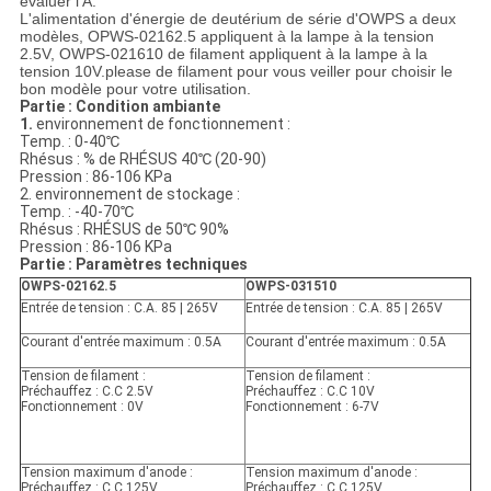
évaluer l'A.
L'alimentation d'énergie de deutérium de série d'OWPS a deux
modèles, OPWS-02162.5 appliquent à la lampe à la tension
2.5V, OWPS-021610 de filament appliquent à la lampe à la
tension 10V.please de filament pour vous veiller pour choisir le
bon modèle pour votre utilisation.
Partie : Condition ambiante
1.
environnement de fonctionnement :
Temp. : 0-40℃
Rhésus : % de RHÉSUS 40℃ (20-90)
Pression : 86-106 KPa
2. environnement de stockage :
Temp. : -40-70℃
Rhésus : RHÉSUS de 50℃ 90%
Pression : 86-106 KPa
Partie : Paramètres techniques
OWPS-02162.5
OWPS-031510
Entrée de tension : C.A. 85 | 265V
Entrée de tension : C.A. 85 | 265V
Courant d'entrée maximum : 0.5A
Courant d'entrée maximum : 0.5A
Tension de filament :
Tension de filament :
Préchauffez : C.C 2.5V
Préchauffez : C.C 10V
Fonctionnement : 0V
Fonctionnement : 6-7V
Tension maximum d'anode :
Tension maximum d'anode :
Préchauffez : C.C 125V
Préchauffez : C.C 125V