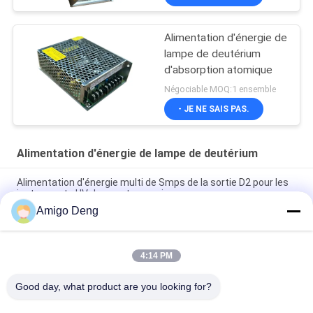
Alimentation d'énergie de
lampe de deutérium
d'absorption atomique
Négociable MOQ:1 ensemble
- JE NE SAIS PAS.
Alimentation d'énergie de lampe de deutérium
Alimentation d'énergie multi de Smps de la sortie D2 pour les
instruments UV de spectroscopie
Amigo Deng
Alimentation d'énergie de changement de la lampe 12vdc de
deutérium pour l'instrumentation de CLHP
4:14 PM
Alimentation d'énergie mobile de lampe de deutérium de 3 à
12 volts pour Vis Spectra Chromatography UV
Good day, what product are you looking for?
Catégories populaires
Tous