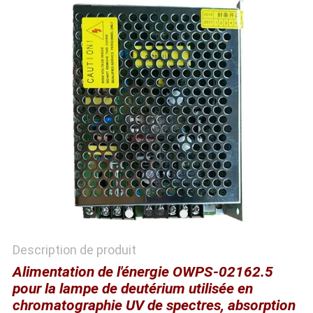
CAS
DEMANDE
DE
SOUMISSION
PLAN
DU
SITE
POLITIQUE
Description de produit
DE
Alimentation de l'énergie OWPS-02162.5
pour la lampe de deutérium utilisée en
CONFIDENTIALITÉ
chromatographie UV de spectres, absorption