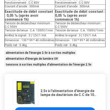
Fonctionnement : C.C 80V
Fonctionnement : C.C 80V
Courant d'anode : 300mA
Courant d'anode : 300mA
Exactitude de débit constant
Exactitude de débit constant :
: 0,05 ‰ (après avoir
0,05 ‰ (après avoir
commencé 1h)
commencé 1h)
Tension de déclencheur minimum :
Tension de déclencheur minimum :
C.C 550V
C.C 550V
Tension de tenue : C.A. 1500V/1min
Tension de tenue : C.A. 1500V/1min
Arrêtez le signal : 3 | 12V/1 mA
Arrêtez le signal : 3 | 12V/1 mA
Dimension : 130 * 99 * 40 millimètres
Dimension : 130 * 99 * 40 millimètres
Poids net : 0.4kg
Poids net : 0.4kg
alimentation de l'énergie 2.5v à sorties multiples
alimentation d'énergie de lumière UV
tensions à sorties multiples d'alimentation de l'énergie 2.5v
2.5v à l'alimentation d'énergie de
lampe de deutérium de C.C de 10
volts dans le détecteur UV