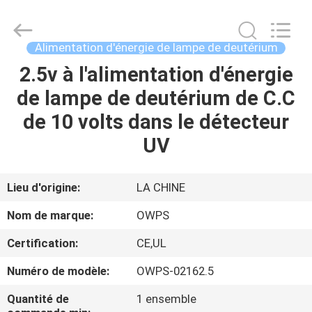
Changzhou
Bextreme
Shell
Motor
Technology
Alimentation d'énergie de lampe de deutérium
Co.,Ltd.
All
Rights
2.5v à l'alimentation d'énergie
APERÇU
Reserved.
de lampe de deutérium de C.C
PRODUITS
de 10 volts dans le détecteur
UV
VIDÉOS
Lieu d'origine:
LA CHINE
A
Nom de marque:
OWPS
PROPOS
Certification:
CE,UL
DE
Numéro de modèle:
OWPS-02162.5
NOUS
Quantité de
1 ensemble