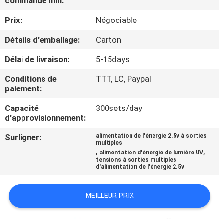
commande min:
VISITE
Prix:
Négociable
D'USINE
Détails d'emballage:
Carton
CONTRÔLE
Délai de livraison:
5-15days
DE
Conditions de
TTT, LC, Paypal
LA
paiement:
QUALITÉ
Capacité
300sets/day
d'approvisionnement:
CONTACT
Surligner:
alimentation de l'énergie 2.5v à sorties
multiples
,
,
alimentation d'énergie de lumière UV
tensions à sorties multiples
NOUVELLES
d'alimentation de l'énergie 2.5v
TOUS
MEILLEUR PRIX
LES