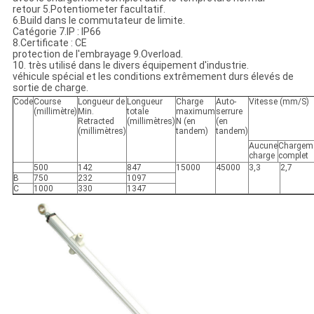
retour 5.Potentiometer facultatif.
6.Build dans le commutateur de limite.
Catégorie 7.IP : IP66
8.Certificate : CE
protection de l'embrayage 9.Overload.
10. très utilisé dans le divers équipement d'industrie.
véhicule spécial et les conditions extrêmement durs élevés de
sortie de charge.
Code
Course
Longueur de
Longueur
Charge
Auto-
Vitesse (mm/S)
(millimètre)
Min.
totale
maximum
serrure
Retracted
(millimètres)
N (en
(en
(millimètres)
tandem)
tandem)
Aucune
Chargem
charge
complet
500
142
847
15000
45000
3,3
2,7
B
750
232
1097
C
1000
330
1347