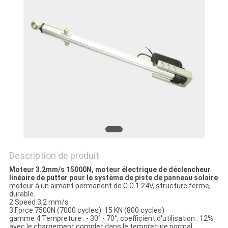
CAS
DEMANDE
DE
SOUMISSION
PLAN
DU
SITE
Description de produit
Moteur 3.2mm/s 15000N, moteur électrique de déclencheur
POLITIQUE
linéaire de putter pour le système de piste de panneau solaire
moteur à un aimant permanent de C.C 1.24V, structure ferme,
DE
durable.
2.Speed 3,2 mm/s
3.Force 7500N (7000 cycles). 15 KN (800 cycles)
CONFIDENTIALITÉ
gamme 4.Tempreture : - 30° - 70°, coefficient d'utilisation : 12%
avec le chargement complet dans le tempreture normal