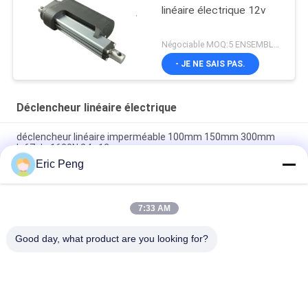
linéaire électrique 12v
Négociable MOQ:5 ENSEMBLES
- JE NE SAIS PAS.
Déclencheur linéaire électrique
déclencheur linéaire imperméable 100mm 150mm 300mm
Ip67 de 1600N 24v 12v
Eric Peng
10000N à 15000N 1200mm déclencheur linéaire électrique
Ram Pusher de 48 pouces
7:33 AM
Volt électrique résistant tubulaire 24v du déclencheur linéaire
12 d'IP54 6000N pour l'appareil ménager
Good day, what product are you looking for?
Catégories populaires
Tous
Conducteur Board 
Conducteur IC De 