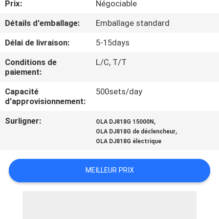
Prix:
Négociable
VISITE
D'USINE
Détails d'emballage:
Emballage standard
Délai de livraison:
5-15days
CONTRÔLE
Conditions de
L/C, T/T
DE
paiement:
LA
Capacité
500sets/day
d'approvisionnement:
QUALITÉ
Surligner:
,
OLA DJ818G 15000N
,
OLA DJ818G de déclencheur
CONTACT
OLA DJ818G électrique
NOUVELLES
MEILLEUR PRIX
TOUS
LES