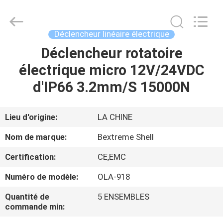
Changzhou
Bextreme
Shell
Motor
Technology
Déclencheur linéaire électrique
Co.,Ltd.
All
Rights
Déclencheur rotatoire
APERÇU
Reserved.
électrique micro 12V/24VDC
PRODUITS
d'IP66 3.2mm/S 15000N
VIDÉOS
Lieu d'origine:
LA CHINE
Nom de marque:
Bextreme Shell
A
Certification:
CE,EMC
PROPOS
Numéro de modèle:
OLA-918
DE
NOUS
Quantité de
5 ENSEMBLES
commande min: