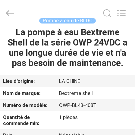
Changzhou
Bextreme
Shell
Motor
Technology
Pompe à eau de BLDC
Co.,Ltd.
All
Rights
La pompe à eau Bextreme
APERÇU
Reserved.
Shell de la série OWP 24VDC a
PRODUITS
une longue durée de vie et n'a
pas besoin de maintenance.
VIDÉOS
Lieu d'origine:
LA CHINE
A
Nom de marque:
Bextreme shell
PROPOS
Numéro de modèle:
OWP-BL43-408T
DE
Quantité de
1 pièces
NOUS
commande min: