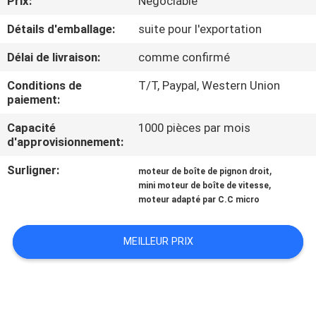
Prix:
Négociable
VISITE
Détails d'emballage:
suite pour l'exportation
D'USINE
Délai de livraison:
comme confirmé
CONTRÔLE
Conditions de
T/T, Paypal, Western Union
DE
paiement:
LA
Capacité
1000 pièces par mois
d'approvisionnement:
QUALITÉ
Surligner:
,
moteur de boîte de pignon droit
,
mini moteur de boîte de vitesse
CONTACT
moteur adapté par C.C micro
NOUVELLES
MEILLEUR PRIX
TOUS
LES