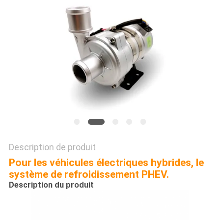
CAS
DEMANDE
DE
SOUMISSION
PLAN
DU
SITE
Description de produit
Pour les véhicules électriques hybrides, le
POLITIQUE
système de refroidissement PHEV.
Description du produit
DE
CONFIDENTIALITÉ