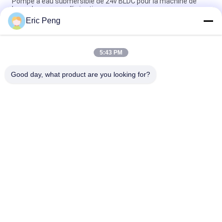
Pompe à eau submersible de 24v BLDC pour la machine de
laser de paysage d'irrigation
Eric Peng
20L à la pompe à eau de 30L M BLDC 12v avec la transmission
de force magnétique
5:43 PM
mini BLDC pompe à eau de 7L M Compact Food Grade 12V 24V
pour la machine de café
Good day, what product are you looking for?
Catégories populaires
Tous
Conducteur Board 
Conducteur IC De 
De BLDC
Moteur De BLDC
Conducteur De 
Pompe À Eau Des 
Moteur De Bldc De 3 
Véhicules À Moteur
Phases
Fan Centrifuge De 
Pompe À Eau De 
BLDC
BLDC
Moteur Sans Brosse 
Déclencheur 
De C.C
Linéaire Électrique