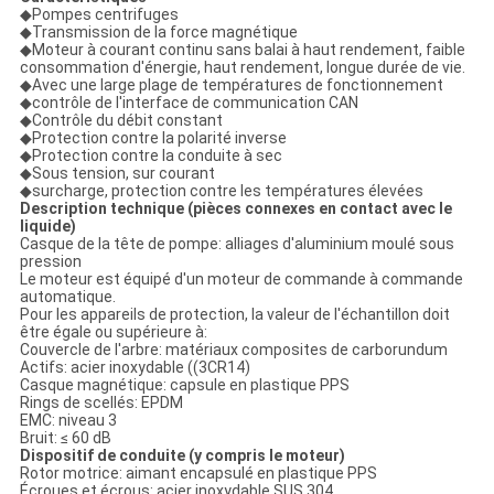
◆Pompes centrifuges
◆Transmission de la force magnétique
◆Moteur à courant continu sans balai à haut rendement, faible
consommation d'énergie, haut rendement, longue durée de vie.
◆Avec une large plage de températures de fonctionnement
◆contrôle de l'interface de communication CAN
◆Contrôle du débit constant
◆Protection contre la polarité inverse
◆Protection contre la conduite à sec
◆Sous tension, sur courant
◆surcharge, protection contre les températures élevées
Description technique (pièces connexes en contact avec le
liquide)
Casque de la tête de pompe: alliages d'aluminium moulé sous
pression
Le moteur est équipé d'un moteur de commande à commande
automatique.
Pour les appareils de protection, la valeur de l'échantillon doit
être égale ou supérieure à:
Couvercle de l'arbre: matériaux composites de carborundum
Actifs: acier inoxydable ((3CR14)
Casque magnétique: capsule en plastique PPS
Rings de scellés: EPDM
EMC: niveau 3
Bruit: ≤ 60 dB
Dispositif de conduite (y compris le moteur)
Rotor motrice: aimant encapsulé en plastique PPS
Écroues et écrous: acier inoxydable SUS 304