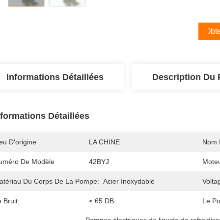
Obte
Informations Détaillées
Description Du 
nformations Détaillées
eu D'origine
LA CHINE
Nom 
uméro De Modèle
42BYJ
Moteu
atériau Du Corps De La Pompe:
Acier Inoxydable
Volta
 Bruit:
≤ 65 DB
Le Po