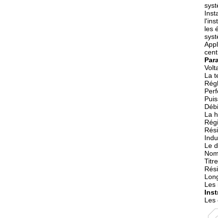
syst
Inst
l'ins
les 
sys
Appl
cent
Par
Volt
La t
Régl
Per
Pui
Débi
La h
Régi
Rési
Indu
Le d
Nomb
Titre
Rési
Long
Les 
Inst
Les