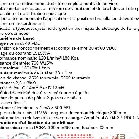
ème de refroidissement doit être complètement vidé au vide.
allation: les exigences en matière de vibrations et de bruit doivent être
tallation et de la fixation spécifique.
éléments/fasteners de l'application et la position d'installation doivent év
tème de raccordement.
ications typiques: système de gestion thermique du stockage de l'énerg
re de données
amètres de base:
age nominal: 48 VDC
ension de fonctionnement est comprise entre 30 et 60 VDC.
age du courant: 15±5% A
formance nominale: 120 L/min@180 Kpa
ssance d'entrée: 700 W±5%
t maximal: 180±5% L/min
auteur maximale de la tête: 23 ± 1 m
on de vitesse: 2500 tours/min ∙5500 tours/min
stance: 2,6 ± 3%Ω
ctivité: Axe Q 14mH Axe D 13mH
ébit d'électricité doit être supérieur ou égal à:
re de paires de pôles: 3 paires de pôles
 d'isolation: F
stance électrique: < 1 mA > 500 MΩ
ueur du harnais: U V W Longueur du cordon électrique 300 mm
informations relatives à la prise en charge: Amphénol:AT04-3P-RD01-
ructions d'utilisation du contrôleur
 dimensions de la PCBA: 100 mm*90 mm, hauteur: 32 mm