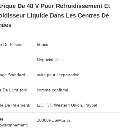
trique De 48 V Pour Refroidissement Et
oidisseur Liquide Dans Les Centres De
nées
 De Pièces:
50pcs
Négociable
age Standard:
suite pour l'exportation
e De Livraison:
comme confirmé
e De Paiement:
L/C, T/T, Western Union, Paypal
té
10000PCS/Month
ovisionnement: