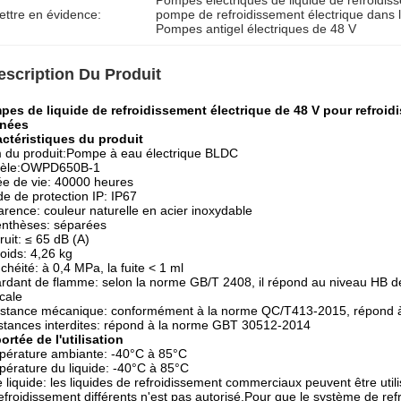
Pompes électriques de liquide de refroidi
ettre en évidence:
pompe de refroidissement électrique dans 
Pompes antigel électriques de 48 V
escription Du Produit
es de liquide de refroidissement électrique de 48 V pour refroidis
nées
ctéristiques du produit
du produit:Pompe à eau électrique BLDC
èle:OWPD650B-1
e de vie: 40000 heures
e de protection IP: IP67
rence: couleur naturelle en acier inoxydable
nthèses: séparées
ruit: ≤ 65 dB (A)
oids: 4,26 kg
chéité: à 0,4 MPa, la fuite < 1 ml
rdant de flamme: selon la norme GB/T 2408, il répond au niveau HB d
icale
stance mécanique: conformément à la norme QC/T413-2015, répond à la
tances interdites: répond à la norme GBT 30512-2014
ortée de l'utilisation
érature ambiante: -40°C à 85°C
érature du liquide: -40°C à 85°C
 liquide: les liquides de refroidissement commerciaux peuvent être uti
efroidissement différents n'est pas autorisé.Pour que le système de re