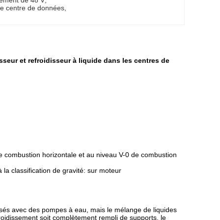
ssement de 48 V
, 
le centre de données
, 
seur et refroidisseur à liquide dans les centres de
e combustion horizontale et au niveau V-0 de combustion
 classification de gravité: sur moteur
lisés avec des pompes à eau, mais le mélange de liquides
froidissement soit complètement rempli de supports, le