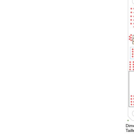
Dime
Tail