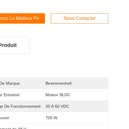
nez Le Meilleur Prix
Nous Contacter
Produit
De Marque
Bextremeshell
r Entraîné:
Moteur BLDC
ge De Fonctionnement:
30 À 60 VDC
uvoir:
700 W