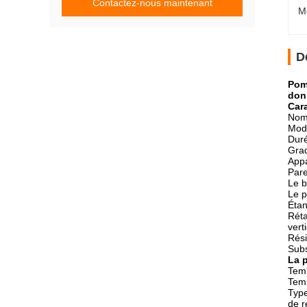
Contactez-nous maintenant
M
D
Pomp
don
Cara
Nom 
Mod
Duré
Grad
Appa
Pare
Le b
Le p
Étan
Réta
vert
Rési
Subs
La p
Temp
Temp
Type
de r