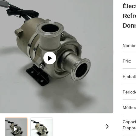
Élec
Refr
Don
Nombre
Prix:
Emball
Périod
Méthod
Capaci
D'appr