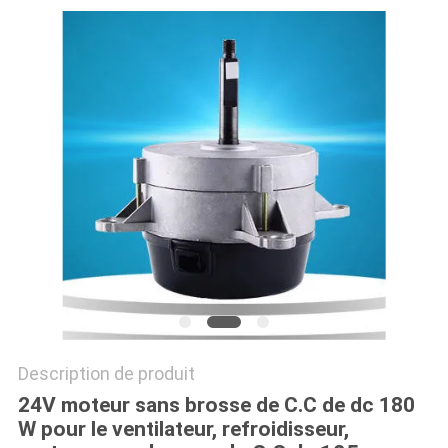
CAS
DEMANDE
DE
SOUMISSION
PLAN
DU
SITE
POLITIQUE
Description de produit
DE
24V moteur sans brosse de C.C de dc 180
CONFIDENTIALITÉ
W pour le ventilateur, refroidisseur,