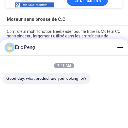
- JE NE SAIS PAS.
Moteur sans brosse de C.C
Contrôleur multifonction BeeLeader pour le fitness Moteur CC
sans pinceau, largement utilisé dans les entraîneurs de
natation et de course
Eric Peng
Module de résistance pour gymnase, compatible avec la
presse à poitrine, la croix de câble et la machine à ramer
7:47 AM
24VDC 3 moteur personnalisable de NEMA 23 Bldc de la phase
57mm avec HAll Sensor
Good day, what product are you looking for?
Catégories populaires
Tous
Conducteur Board 
Conducteur IC De 
De BLDC
Moteur De BLDC
Conducteur De 
Pompe À Eau Des 