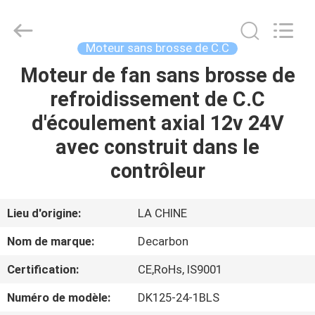
Changzhou
Bextreme
Shell
Motor
Technology
Moteur sans brosse de C.C
Co.,Ltd.
All
Rights
Moteur de fan sans brosse de
APERÇU
Reserved.
refroidissement de C.C
PRODUITS
d'écoulement axial 12v 24V
avec construit dans le
VIDÉOS
contrôleur
A
Lieu d'origine:
LA CHINE
PROPOS
Nom de marque:
Decarbon
DE
Certification:
CE,RoHs, IS9001
NOUS
Numéro de modèle:
DK125-24-1BLS