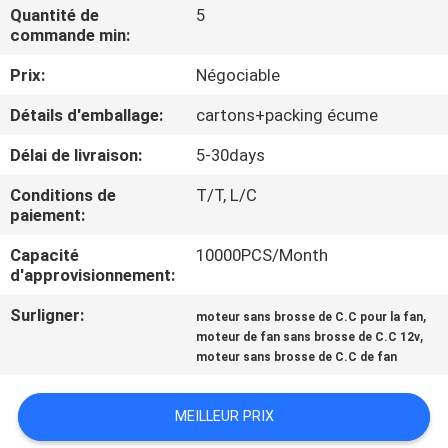
VISITE
Quantité de
5
commande min:
D'USINE
Prix:
Négociable
CONTRÔLE
Détails d'emballage:
cartons+packing écume
DE
Délai de livraison:
5-30days
LA
Conditions de
T/T, L/C
QUALITÉ
paiement:
Capacité
10000PCS/Month
CONTACT
d'approvisionnement:
Surligner:
,
moteur sans brosse de C.C pour la fan
,
NOUVELLES
moteur de fan sans brosse de C.C 12v
moteur sans brosse de C.C de fan
TOUS
MEILLEUR PRIX
LES