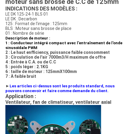
moteur sans brosse de C.C de 125mm
INDICATIONS DES MODÈLES :
LE DK 125-24-1 BLS 01
LE DK : Decarbon
125 : Format de l'image : 125mm
BLS : Moteur sans brosse de place
01 : Nombre de série
Description de moteur :
1 : Conducteur intégré compact avec l'entraînement de l'onde
sinusoïdale PWM
2 : Le haut enfficiency, puissance faible consomment
3 : Circulation de l'air 7000m3/H maximum de offre
4 : Entrée à C.A. ou de C.C
5 : poids léger : 2.1KG
6 : taille de moteur : 125mmX100mm
7 : À faible bruit
►
Les articles ci-dessus sont les produits standard, nous
pouvons concevoir et faire comme demande du client.
Application :
Ventilateur, fan de climatiseur, ventilateur axial