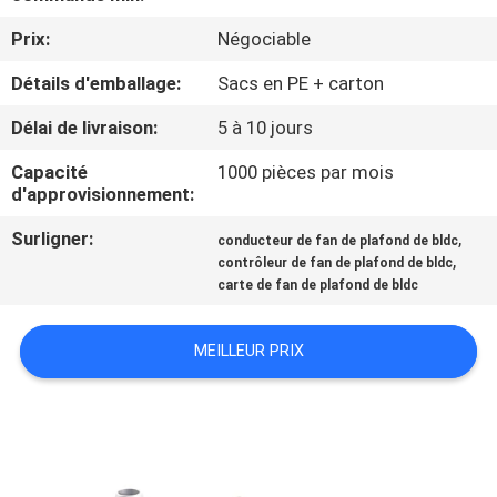
VISITE
Prix:
Négociable
D'USINE
Détails d'emballage:
Sacs en PE + carton
CONTRÔLE
Délai de livraison:
5 à 10 jours
DE
Capacité
1000 pièces par mois
LA
d'approvisionnement:
QUALITÉ
Surligner:
,
conducteur de fan de plafond de bldc
,
contrôleur de fan de plafond de bldc
carte de fan de plafond de bldc
CONTACT
MEILLEUR PRIX
NOUVELLES
TOUS
LES