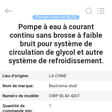
Changzhou
Bextreme
Shell
Motor
Technology
Pompe à eau de BLDC
Co.,Ltd.
All
Rights
Pompe à eau à courant
APERÇU
Reserved.
continu sans brosse à faible
PRODUITS
bruit pour système de
circulation de glycol et autre
VIDÉOS
système de refroidissement.
A
Lieu d'origine:
LA CHINE
PROPOS
Nom de marque:
Bextreme shell
DE
Numéro de modèle:
OWP-BL43-426T
NOUS
Quantité de
1
commande min: