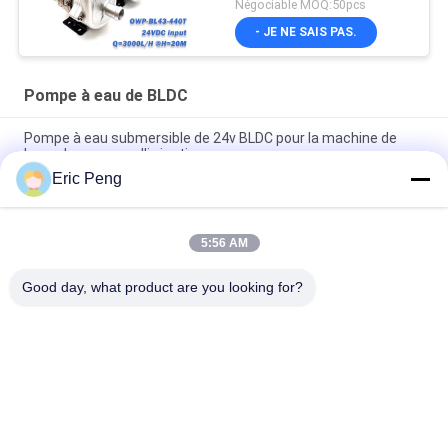
Négociable MOQ:50pcs
- JE NE SAIS PAS.
Pompe à eau de BLDC
Pompe à eau submersible de 24v BLDC pour la machine de
laser de paysage d'irrigation
Eric Peng
20L à la pompe à eau de 30L M BLDC 12v avec la transmission
de force magnétique
5:56 AM
mini BLDC pompe à eau de 7L M Compact Food Grade 12V 24V
pour la machine de café
Good day, what product are you looking for?
Catégories populaires
Tous
Conducteur Board 
Conducteur IC De 
De BLDC
Moteur De BLDC
Conducteur De 
Pompe À Eau Des 