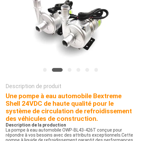
CAS
DEMANDE
DE
SOUMISSION
PLAN
DU
Description de produit
SITE
Une pompe à eau automobile Bextreme
Shell 24VDC de haute qualité pour le
POLITIQUE
système de circulation de refroidissement
des véhicules de construction.
DE
Description de la production
La pompe à eau automobile OWP-BL43-426T conçue pour
CONFIDENTIALITÉ
répondre à vos besoins avec des attributs exceptionnels.Cette
pompe à liquide de refroidissement garantit des performances